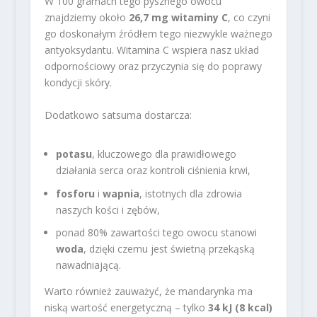
W 100 gramach tego pysznego owocu
znajdziemy około
26,7 mg witaminy C
, co czyni
go doskonałym źródłem tego niezwykle ważnego
antyoksydantu. Witamina C wspiera nasz układ
odpornościowy oraz przyczynia się do poprawy
kondycji skóry.
Dodatkowo satsuma dostarcza:
potasu
, kluczowego dla prawidłowego
działania serca oraz kontroli ciśnienia krwi,
fosforu
i
wapnia
, istotnych dla zdrowia
naszych kości i zębów,
ponad 80% zawartości tego owocu stanowi
woda
, dzięki czemu jest świetną przekąską
nawadniającą.
Warto również zauważyć, że mandarynka ma
niską wartość energetyczną – tylko
34 kJ (8 kcal)