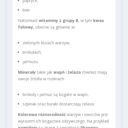
papryce,
kiwi.
Natomiast
witaminy z grupy B
, w tym
kwas
foliowy
, obecne są głównie w:
zielonych liściach warzyw,
brokułach,
jarmużu.
Minerały
takie jak
wapń
i
żelazo
również mają
swoje źródła w roślinach:
brokuły i jarmuż są bogate w wapń,
szpinak oraz buraki dostarczają żelaza.
Kolorowa różnorodność
warzyw i owoców jest
wyrazem ich bogactwa odżywczego. Na przykład
pomidory
są znane z zawartości
likopenu
–