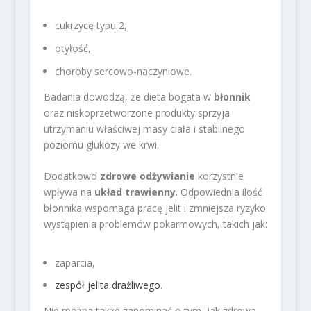
cukrzycę typu 2,
otyłość,
choroby sercowo-naczyniowe.
Badania dowodzą, że dieta bogata w
błonnik
oraz niskoprzetworzone produkty sprzyja
utrzymaniu właściwej masy ciała i stabilnego
poziomu glukozy we krwi.
Dodatkowo
zdrowe odżywianie
korzystnie
wpływa na
układ trawienny
. Odpowiednia ilość
błonnika wspomaga pracę jelit i zmniejsza ryzyko
wystąpienia problemów pokarmowych, takich jak:
zaparcia,
zespół jelita drażliwego
.
Nie można także zapominać o tym, jak zdrowa