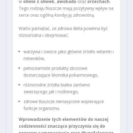
w
oliwie z oliwek
,
awokado
oraz
orzechach
.
Tego rodzaju tłuszcze mają pozytywny wpływ na
serce oraz ogólną kondycję zdrowotną.
Warto pamiętać, że zdrowa dieta powinna być
różnorodna i obejmować:
warzywa i owoce jako główne źródło witamin i
minerałów,
pełnoziarniste produkty zbożowe
dostarczające błonnika pokarmowego,
różnorodne źródła białka zarówno
zwierzęcego jak i roślinnego,
zdrowe tłuszcze nienasycone wspierające
funkcje organizmu.
Wprowadzenie tych elementów do naszej
codzienności znacząco przyczynia się do
poprawy samopoczucia oraz długofalowego