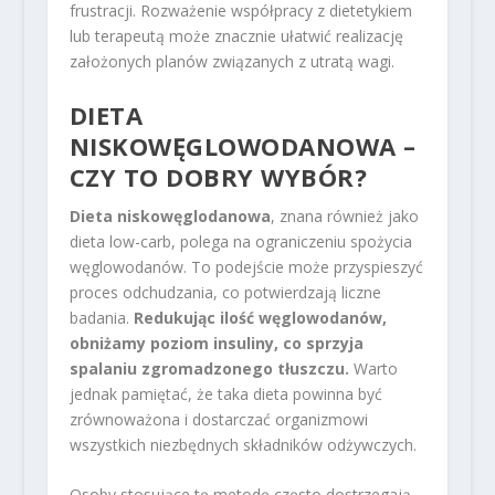
frustracji. Rozważenie współpracy z dietetykiem
lub terapeutą może znacznie ułatwić realizację
założonych planów związanych z utratą wagi.
DIETA
NISKOWĘGLOWODANOWA –
CZY TO DOBRY WYBÓR?
Dieta niskowęglodanowa
, znana również jako
dieta low-carb, polega na ograniczeniu spożycia
węglowodanów. To podejście może przyspieszyć
proces odchudzania, co potwierdzają liczne
badania.
Redukując ilość węglowodanów,
obniżamy poziom insuliny, co sprzyja
spalaniu zgromadzonego tłuszczu.
Warto
jednak pamiętać, że taka dieta powinna być
zrównoważona i dostarczać organizmowi
wszystkich niezbędnych składników odżywczych.
Osoby stosujące tę metodę często dostrzegają