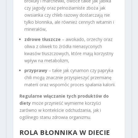
brokuły i marchewki, owoce takie jak jabłka
czy jagody oraz pełnoziarniste zboża jak
owsianka czy chleb razowy dostarczają nie
tylko błonnika, ale również cennych witamin i
minerałów,
zdrowe tłuszcze
– awokado, orzechy oraz
oliwa z oliwek to źródła nienasyconych
kwasów tłuszczowych, które mają korzystny
wpływ na metabolizm,
przyprawy
– takie jak cynamon czy papryka
chili mogą znacznie przyspieszyć przemianę
materii oraz wspomóc proces spalania kalorii.
Regularne włączanie tych produktów do
diety
może przynieść wymierne korzyści
zarówno w kontekście odchudzania, jak i
ogólnego stanu zdrowia organizmu.
ROLA BŁONNIKA W DIECIE