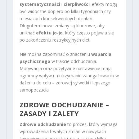
systematyczności
i
cierpliwości
; efekty mogą
być widoczne dopiero po kilku tygodniach czy
miesiącach konsekwentnych działań.
Długoterminowe zmiany są kluczowe, aby
uniknąć
efektu jo-jo
, który często pojawia się
po zakończeniu restrykcyjnych diet.
Nie można zapominać o znaczeniu
wsparcia
psychicznego
w trakcie odchudzania.
Motywacja oraz pozytywne nastawienie mają
ogromny wpływ na utrzymanie zaangażowania w
dążeniu do celu – zdrowej sylwetki i lepszego
samopoczucia.
ZDROWE ODCHUDZANIE
–
ZASADY I ZALETY
Zdrowe odchudzanie
to proces, który wymaga
wprowadzenia trwałych zmian w nawykach
żywieniowych oraz stylu życia. Istnieje kilka