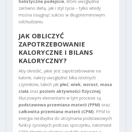
holistyczne podejście
, które uwzględnia
zarówno dietę, jak i styl życia – tylko wtedy
można osiągnąć sukces w długoterminowym
odchudzaniu.
JAK OBLICZYĆ
ZAPOTRZEBOWANIE
KALORYCZNE I
BILANS
KALORYCZNY
?
Aby określić, jakie jest zapotrzebowanie na
kalorie, należy uwzględnić kilka istotnych
czynników, takich jak
płeć
,
wiek
,
wzrost
,
masa
ciała
oraz
poziom aktywności fizycznej
.
Kluczowymi elementami w tym procesie są
podstawowa przemiana materii (PPM)
oraz
całkowita przemiana materii (CPM)
. PPM to
energia niezbędna do utrzymania podstawowych
funkcji życiowych podczas spoczynku, natomiast
CPM obejmuje również wydatki związane z