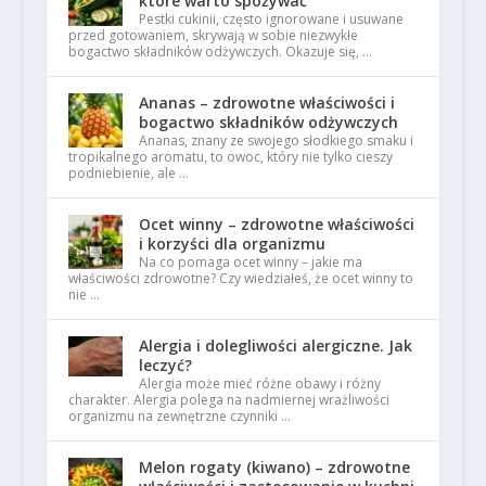
które warto spożywać
Pestki cukinii, często ignorowane i usuwane
przed gotowaniem, skrywają w sobie niezwykłe
bogactwo składników odżywczych. Okazuje się, …
Ananas – zdrowotne właściwości i
bogactwo składników odżywczych
Ananas, znany ze swojego słodkiego smaku i
tropikalnego aromatu, to owoc, który nie tylko cieszy
podniebienie, ale …
Ocet winny – zdrowotne właściwości
i korzyści dla organizmu
Na co pomaga ocet winny – jakie ma
właściwości zdrowotne? Czy wiedziałeś, że ocet winny to
nie …
Alergia i dolegliwości alergiczne. Jak
leczyć?
Alergia może mieć różne obawy i różny
charakter. Alergia polega na nadmiernej wrażliwości
organizmu na zewnętrzne czynniki …
Melon rogaty (kiwano) – zdrowotne