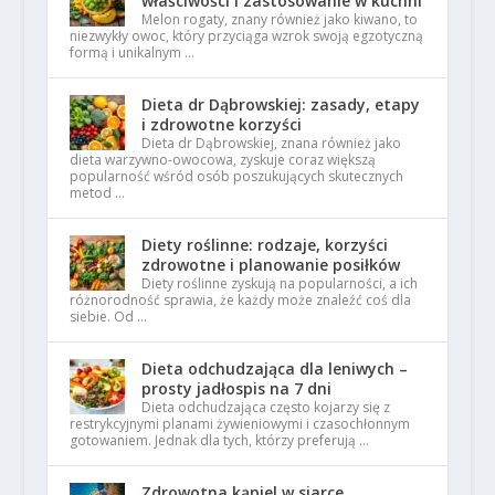
właściwości i zastosowanie w kuchni
Melon rogaty, znany również jako kiwano, to
niezwykły owoc, który przyciąga wzrok swoją egzotyczną
formą i unikalnym …
Dieta dr Dąbrowskiej: zasady, etapy
i zdrowotne korzyści
Dieta dr Dąbrowskiej, znana również jako
dieta warzywno-owocowa, zyskuje coraz większą
popularność wśród osób poszukujących skutecznych
metod …
Diety roślinne: rodzaje, korzyści
zdrowotne i planowanie posiłków
Diety roślinne zyskują na popularności, a ich
różnorodność sprawia, że każdy może znaleźć coś dla
siebie. Od …
Dieta odchudzająca dla leniwych –
prosty jadłospis na 7 dni
Dieta odchudzająca często kojarzy się z
restrykcyjnymi planami żywieniowymi i czasochłonnym
gotowaniem. Jednak dla tych, którzy preferują …
Zdrowotna kąpiel w siarce