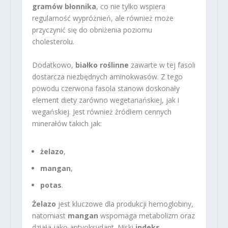
gramów błonnika
, co nie tylko wspiera
regularność wypróżnień, ale również może
przyczynić się do obniżenia poziomu
cholesterolu.
Dodatkowo,
białko roślinne
zawarte w tej fasoli
dostarcza niezbędnych aminokwasów. Z tego
powodu czerwona fasola stanowi doskonały
element diety zarówno wegetariańskiej, jak i
wegańskiej. Jest również źródłem cennych
minerałów takich jak:
żelazo
,
mangan
,
potas
.
Żelazo
jest kluczowe dla produkcji hemoglobiny,
natomiast
mangan
wspomaga metabolizm oraz
działa jako antyoksydant. Niski
indeks