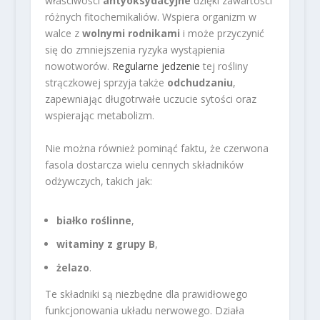
właściwości
antyoksydacyjne
dzięki zawartości
różnych fitochemikaliów. Wspiera organizm w
walce z
wolnymi rodnikami
i może przyczynić
się do zmniejszenia ryzyka wystąpienia
nowotworów.
Regularne jedzenie
tej rośliny
strączkowej sprzyja także
odchudzaniu
,
zapewniając długotrwałe uczucie sytości oraz
wspierając metabolizm.
Nie można również pominąć faktu, że czerwona
fasola dostarcza wielu cennych składników
odżywczych, takich jak:
białko roślinne
,
witaminy z grupy B
,
żelazo
.
Te składniki są niezbędne dla prawidłowego
funkcjonowania układu nerwowego. Działa