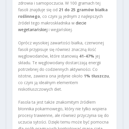
zdrowia i samopoczucia. W 100 gramach tej
fasoli znajduje się od
21 do 25 gramów białka
roślinnego
, co czyni ją jednym z najlepszych
źródeł tego makroskładnika w
diecie
wegetariańskiej
i wegańskiej.
Oprócz wysokiej zawartości białka, czerwonej
fasoli przypisuje się również znaczną ilość
węglowodanów, które stanowią
41-47%
jej
składu. Te węglowodany dostarczają energii
potrzebnej do codziennych aktywności. Co
istotne, zawiera ona jedynie około
1% tłuszczu
,
co czyni ją idealnym elementem
niskotłuszczowych diet.
Fasola ta jest także znakomitym źródłem
błonnika pokarmowego, który nie tylko wspiera
procesy trawienne, ale również przyczynia się do
uczucia sytości. Dzięki temu może być pomocna
dla osób pragnących kontrolować masę ciała.