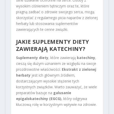
silne działanie ochronne na serce. Osoby z
wysokim ciśnieniem tętniczym oraz te, które
pragną zadbać o zdrowie swojego serca, mogą
skorzystać z regularnego picia naparów z zielonej
herbaty lub stosowania suplementów
zawierających te cenne związki.
JAKIE SUPLEMENTY DIETY
ZAWIERAJĄ KATECHINY?
Suplementy diety
, które zawierają
katechiny
,
cieszą się dużym uznaniem ze względu na swoje
prozdrowotne właściwości.
Ekstrakt z zielonej
herbaty
jest ich głównym źródłem,
dostarczającym wysokie stężenie tych
korzystnych związków. Warto zauważyć, że wiele
preparatów bazuje na
galusanie
epigalokatechiny (EGCG)
, który odgrywa
kluczową rolę w korzystnym wpływie na zdrowie.