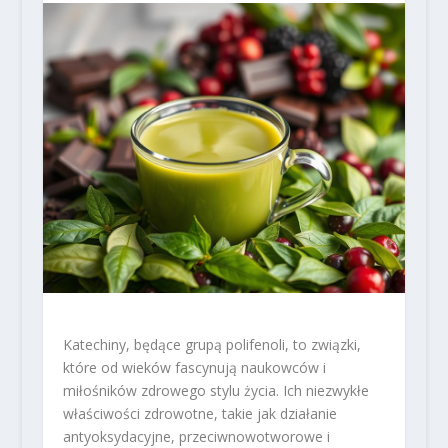
Katechiny, będące grupą polifenoli, to związki,
które od wieków fascynują naukowców i
miłośników zdrowego stylu życia. Ich niezwykłe
właściwości zdrowotne, takie jak działanie
antyoksydacyjne, przeciwnowotworowe i