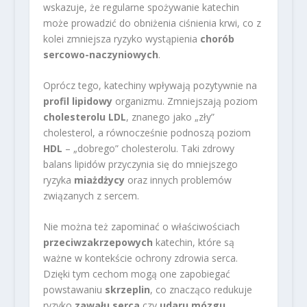
wskazuje, że regularne spożywanie katechin
może prowadzić do obniżenia ciśnienia krwi, co z
kolei zmniejsza ryzyko wystąpienia
chorób
sercowo-naczyniowych
.
Oprócz tego, katechiny wpływają pozytywnie na
profil lipidowy
organizmu. Zmniejszają poziom
cholesterolu LDL
, znanego jako „zły”
cholesterol, a równocześnie podnoszą poziom
HDL
– „dobrego” cholesterolu. Taki zdrowy
balans lipidów przyczynia się do mniejszego
ryzyka
miażdżycy
oraz innych problemów
związanych z sercem.
Nie można też zapominać o właściwościach
przeciwzakrzepowych
katechin, które są
ważne w kontekście ochrony zdrowia serca.
Dzięki tym cechom mogą one zapobiegać
powstawaniu
skrzeplin
, co znacząco redukuje
ryzyko
zawału serca
czy
udaru mózgu
.