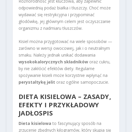
Różnorodność jest kluczowa, aby zapewnić
odpowiednią podaż białka i tłuszczy. Choć może
wydawać się restrykcyjna i przypominać
głodówkę, jej głównym celem jest oczyszczanie
organizmu z nadmiaru tłuszczów.
Kisiel można przygotować na wiele sposobów —
zarówno w wersji owocowej, jak i o neutralnym
smaku. Należy jednak unikać dodawania
wysokokalorycznych składników
oraz cukru,
by nie zakłócić efektów diety. Regularne
spożywanie kisieli może korzystnie wpłynąć na
perystaltykę jelit
oraz ogólne samopoczucie.
DIETA KISIELOWA – ZASADY,
EFEKTY I PRZYKŁADOWY
JADŁOSPIS
Dieta kisielowa
to fascynujący sposób na
zrzucenie zbędnych kilogramów, który skupia się