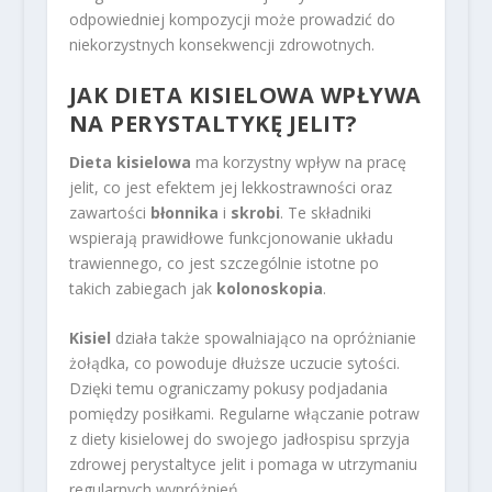
odpowiedniej kompozycji może prowadzić do
niekorzystnych konsekwencji zdrowotnych.
JAK DIETA KISIELOWA WPŁYWA
NA PERYSTALTYKĘ JELIT?
Dieta kisielowa
ma korzystny wpływ na pracę
jelit, co jest efektem jej lekkostrawności oraz
zawartości
błonnika
i
skrobi
. Te składniki
wspierają prawidłowe funkcjonowanie układu
trawiennego, co jest szczególnie istotne po
takich zabiegach jak
kolonoskopia
.
Kisiel
działa także spowalniająco na opróżnianie
żołądka, co powoduje dłuższe uczucie sytości.
Dzięki temu ograniczamy pokusy podjadania
pomiędzy posiłkami. Regularne włączanie potraw
z diety kisielowej do swojego jadłospisu sprzyja
zdrowej perystaltyce jelit i pomaga w utrzymaniu
regularnych wypróżnień.