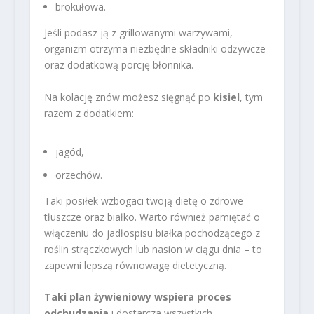
brokułowa.
Jeśli podasz ją z grillowanymi warzywami,
organizm otrzyma niezbędne składniki odżywcze
oraz dodatkową porcję błonnika.
Na kolację znów możesz sięgnąć po
kisiel
, tym
razem z dodatkiem:
jagód,
orzechów.
Taki posiłek wzbogaci twoją dietę o zdrowe
tłuszcze oraz białko. Warto również pamiętać o
włączeniu do jadłospisu białka pochodzącego z
roślin strączkowych lub nasion w ciągu dnia – to
zapewni lepszą równowagę dietetyczną.
Taki plan żywieniowy wspiera proces
odchudzania
i dostarcza wszystkich