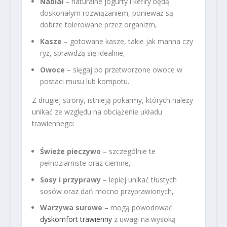
Nabiał
– naturalne jogurty i kefiry będą
doskonałym rozwiązaniem, ponieważ są
dobrze tolerowane przez organizm,
Kasze
– gotowane kasze, takie jak manna czy
ryż, sprawdzą się idealnie,
Owoce
– sięgaj po przetworzone owoce w
postaci musu lub kompotu.
Z drugiej strony, istnieją pokarmy, których należy
unikać ze względu na obciążenie układu
trawiennego:
Świeże pieczywo
– szczególnie te
pełnoziarniste oraz ciemne,
Sosy i przyprawy
– lepiej unikać tłustych
sosów oraz dań mocno przyprawionych,
Warzywa surowe
– mogą powodować
dyskomfort trawienny
z uwagi na wysoką