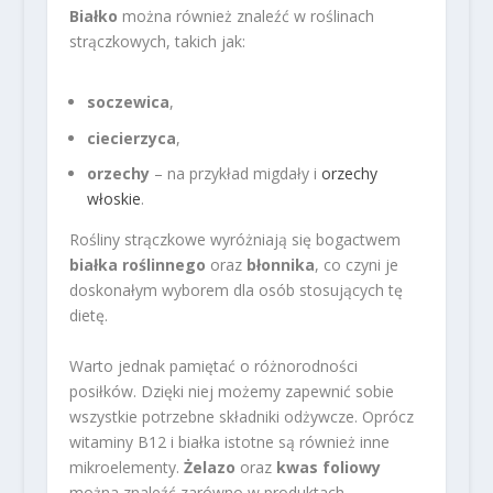
Białko
można również znaleźć w roślinach
strączkowych, takich jak:
soczewica
,
ciecierzyca
,
orzechy
– na przykład migdały i
orzechy
włoskie
.
Rośliny strączkowe wyróżniają się bogactwem
białka roślinnego
oraz
błonnika
, co czyni je
doskonałym wyborem dla osób stosujących tę
dietę.
Warto jednak pamiętać o różnorodności
posiłków. Dzięki niej możemy zapewnić sobie
wszystkie potrzebne składniki odżywcze. Oprócz
witaminy B12 i białka istotne są również inne
mikroelementy.
Żelazo
oraz
kwas foliowy
można znaleźć zarówno w produktach