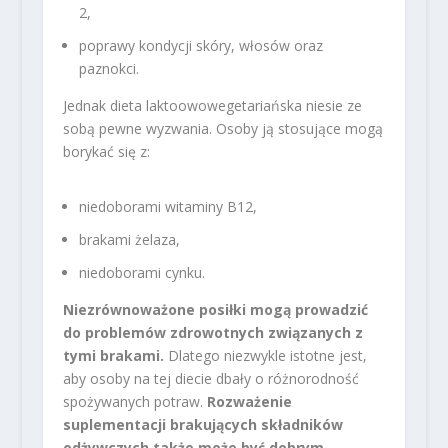
2,
poprawy kondycji skóry, włosów oraz
paznokci.
Jednak dieta laktoowowegetariańska niesie ze
sobą pewne wyzwania. Osoby ją stosujące mogą
borykać się z:
niedoborami witaminy B12,
brakami żelaza,
niedoborami cynku.
Niezrównoważone posiłki mogą prowadzić
do problemów zdrowotnych związanych z
tymi brakami.
Dlatego niezwykle istotne jest,
aby osoby na tej diecie dbały o różnorodność
spożywanych potraw.
Rozważenie
suplementacji brakujących składników
odżywczych także może być dobrym