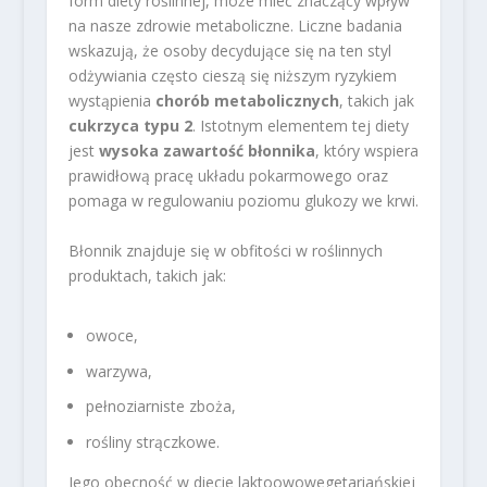
form diety roślinnej, może mieć znaczący wpływ
na nasze zdrowie metaboliczne. Liczne badania
wskazują, że osoby decydujące się na ten styl
odżywiania często cieszą się niższym ryzykiem
wystąpienia
chorób metabolicznych
, takich jak
cukrzyca typu 2
. Istotnym elementem tej diety
jest
wysoka zawartość błonnika
, który wspiera
prawidłową pracę układu pokarmowego oraz
pomaga w regulowaniu poziomu glukozy we krwi.
Błonnik znajduje się w obfitości w roślinnych
produktach, takich jak:
owoce,
warzywa,
pełnoziarniste zboża,
rośliny strączkowe.
Jego obecność w diecie laktoowowegetariańskiej