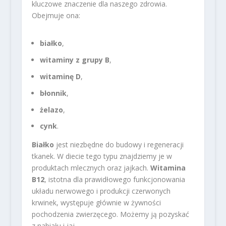
kluczowe znaczenie dla naszego zdrowia.
Obejmuje ona:
białko
,
witaminy z grupy B
,
witaminę D
,
błonnik
,
żelazo
,
cynk
.
Białko
jest niezbędne do budowy i regeneracji
tkanek. W diecie tego typu znajdziemy je w
produktach mlecznych oraz jajkach.
Witamina
B12
, istotna dla prawidłowego funkcjonowania
układu nerwowego i produkcji czerwonych
krwinek, występuje głównie w żywności
pochodzenia zwierzęcego. Możemy ją pozyskać
z nabiału i jaj.