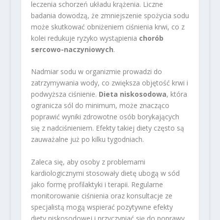
leczenia schorzeń układu krążenia. Liczne
badania dowodzą, że zmniejszenie spożycia sodu
może skutkować obniżeniem ciśnienia krwi, co z
kolei redukuje ryzyko wystąpienia
chorób
sercowo-naczyniowych
.
Nadmiar sodu w organizmie prowadzi do
zatrzymywania wody, co zwiększa objętość krwi i
podwyższa ciśnienie.
Dieta niskosodowa
, która
ogranicza sól do minimum, może znacząco
poprawić wyniki zdrowotne osób borykających
się z nadciśnieniem. Efekty takiej diety często są
zauważalne już po kilku tygodniach.
Zaleca się, aby osoby z problemami
kardiologicznymi stosowały dietę ubogą w sód
jako formę profilaktyki i terapii. Regularne
monitorowanie ciśnienia oraz konsultacje ze
specjalistą mogą wspierać pozytywne efekty
diety niskosodowej i przyczyniać się do poprawy