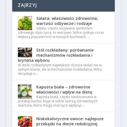
ZAJRZYJ
Sałata: właściwości zdrowotne,
wartości odżywcze i rodzaje
Sałata, często nazywana symbolem
zdrowego stylu życia, to warzywo, które zyskuje coraz
większą popularność w naszych kuchniach. …
Stół rozkładany: porównanie
mechanizmów rozkładania i
kryteria wyboru
W stole rozkładanym największe różnice widać nie w
samym blacie, ale w mechanizmie rozkładania, który
decyduje o …
Kapusta biała – zdrowotne
właściwości i wpływ na dietę
Kapusta biała, często niedoceniana w
polskiej kuchni, kryje w sobie szereg zdrowotnych
skarbów, które mogą znacząco wpłynąć …
Niskokaloryczne owoce: najlepsze
przekąski na diecie redukcyjnej