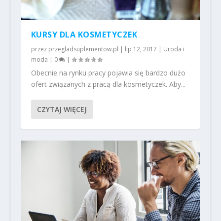
KURSY DLA KOSMETYCZEK
przez
przegladsuplementow.pl
|
lip 12, 2017
|
Uroda i
moda
|
0
|
Obecnie na rynku pracy pojawia się bardzo dużo
ofert związanych z pracą dla kosmetyczek. Aby...
CZYTAJ WIĘCEJ