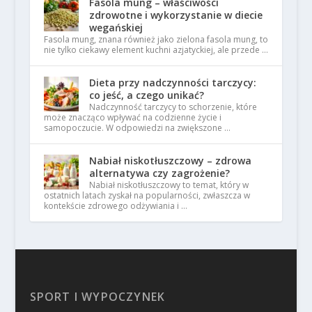
Fasola mung – właściwości
zdrowotne i wykorzystanie w diecie
wegańskiej
Fasola mung, znana również jako zielona fasola mung, to
nie tylko ciekawy element kuchni azjatyckiej, ale przede …
Dieta przy nadczynności tarczycy:
co jeść, a czego unikać?
Nadczynność tarczycy to schorzenie, które
może znacząco wpływać na codzienne życie i
samopoczucie. W odpowiedzi na zwiększone …
Nabiał niskotłuszczowy – zdrowa
alternatywa czy zagrożenie?
Nabiał niskotłuszczowy to temat, który w
ostatnich latach zyskał na popularności, zwłaszcza w
kontekście zdrowego odżywiania i …
SPORT I WYPOCZYNEK