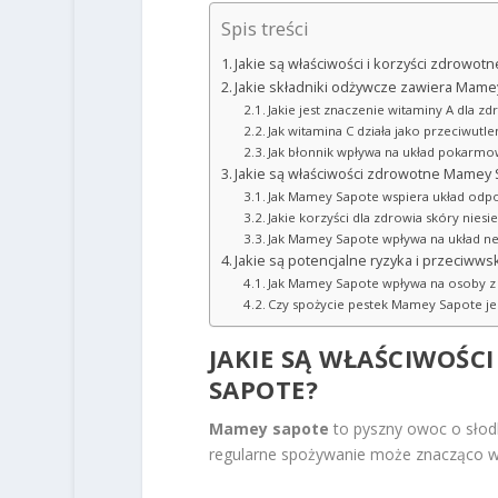
Spis treści
Jakie są właściwości i korzyści zdrowo
Jakie składniki odżywcze zawiera Mame
Jakie jest znaczenie witaminy A dla zd
Jak witamina C działa jako przeciwutle
Jak błonnik wpływa na układ pokarmo
Jakie są właściwości zdrowotne Mamey
Jak Mamey Sapote wspiera układ odp
Jakie korzyści dla zdrowia skóry nies
Jak Mamey Sapote wpływa na układ n
Jakie są potencjalne ryzyka i przeciwws
Jak Mamey Sapote wpływa na osoby z
Czy spożycie pestek Mamey Sapote je
JAKIE SĄ WŁAŚCIWOŚC
SAPOTE?
Mamey sapote
to pyszny owoc o słodk
regularne spożywanie może znacząco wp