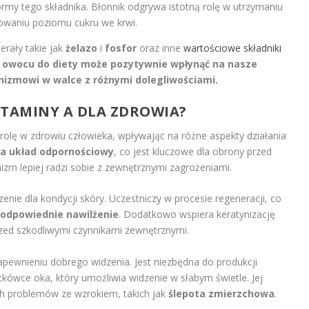
ormy tego składnika. Błonnik odgrywa istotną rolę w utrzymaniu
owaniu poziomu cukru we krwi.
rały takie jak
żelazo
i
fosfor
oraz inne
wartościowe składniki
 owocu do diety może pozytywnie wpłynąć na nasze
izmowi w walce z różnymi dolegliwościami.
WITAMINY A DLA ZDROWIA?
olę w zdrowiu człowieka, wpływając na różne aspekty działania
a układ odpornościowy
, co jest kluczowe dla obrony przed
nizm lepiej radzi sobie z zewnętrznymi zagrożeniami.
ie dla kondycji skóry. Uczestniczy w procesie regeneracji, co
 odpowiednie nawilżenie
. Dodatkowo wspiera keratynizację
przed szkodliwymi czynnikami zewnętrznymi.
pewnieniu dobrego widzenia. Jest niezbędna do produkcji
ówce oka, który umożliwia widzenie w słabym świetle. Jej
 problemów ze wzrokiem, takich jak
ślepota zmierzchowa
.