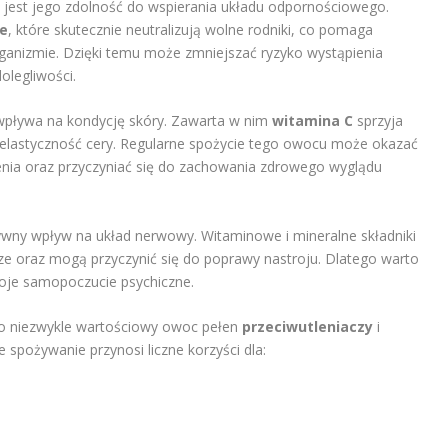
jest jego zdolność do wspierania układu odpornościowego.
e
, które skutecznie neutralizują wolne rodniki, co pomaga
anizmie. Dzięki temu może zmniejszać ryzyko wystąpienia
olegliwości.
wpływa na kondycję skóry. Zawarta w nim
witamina C
sprzyja
a elastyczność cery. Regularne spożycie tego owocu może okazać
nia oraz przyczyniać się do zachowania zdrowego wyglądu
ny wpływ na układ nerwowy. Witaminowe i mineralne składniki
e oraz mogą przyczynić się do poprawy nastroju. Dlatego warto
oje samopoczucie psychiczne.
o niezwykle wartościowy owoc pełen
przeciwutleniaczy
i
e spożywanie przynosi liczne korzyści dla: