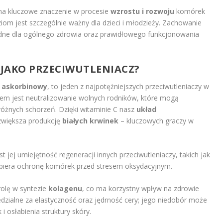
 ma kluczowe znaczenie w procesie
wzrostu i rozwoju
komórek
iom jest szczególnie ważny dla dzieci i młodzieży. Zachowanie
zbędne dla ogólnego zdrowia oraz prawidłowego funkcjonowania
 JAKO PRZECIWUTLENIACZ?
 askorbinowy
, to jeden z najpotężniejszych przeciwutleniaczy w
em jest neutralizowanie wolnych rodników, które mogą
 różnych schorzeń. Dzięki witaminie C nasz
układ
o zwiększa produkcję
białych krwinek
– kluczowych graczy w
 jej umiejętność regeneracji innych przeciwutleniaczy, takich jak
spiera ochronę komórek przed stresem oksydacyjnym.
rolę w syntezie
kolagenu
, co ma korzystny wpływ na zdrowie
edzialne za elastyczność oraz jędrność cery; jego niedobór może
i osłabienia struktury skóry.