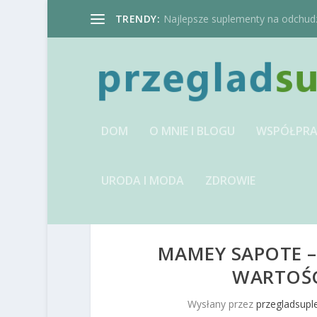
TRENDY:
Najlepsze suplementy na odchudzan
DOM
O MNIE I BLOGU
WSPÓŁPRA
URODA I MODA
ZDROWIE
MAMEY SAPOTE 
WARTOŚ
Wysłany przez
przegladsup