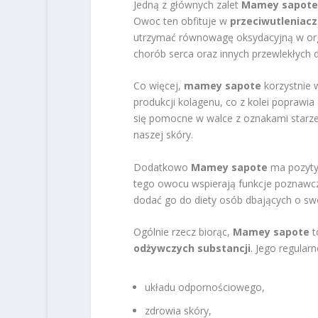
Jedną z głównych zalet
Mamey sapote
Owoc ten obfituje w
przeciwutleniacz
utrzymać równowagę oksydacyjną w org
chorób serca oraz innych przewlekłych d
Co więcej,
mamey sapote
korzystnie 
produkcji kolagenu, co z kolei poprawi
się pomocne w walce z oznakami starze
naszej skóry.
Dodatkowo
Mamey sapote
ma pozytyw
tego owocu wspierają funkcje poznawcz
dodać go do diety osób dbających o sw
Ogólnie rzecz biorąc,
Mamey sapote
t
odżywczych substancji
. Jego regularn
układu odpornościowego,
zdrowia skóry,