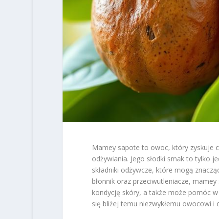
Mamey sapote to owoc, który zyskuje 
odżywiania. Jego słodki smak to tylko j
składniki odżywcze, które mogą znacząc
błonnik oraz przeciwutleniacze, mamey
kondycję skóry, a także może pomóc 
się bliżej temu niezwykłemu owocowi i