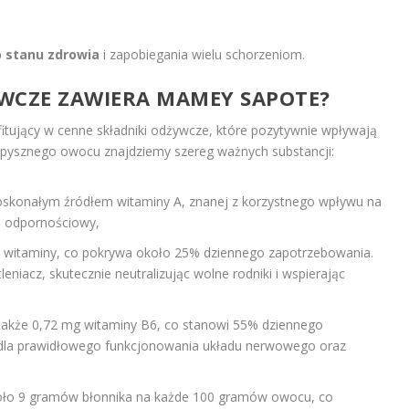
 stanu zdrowia
i zapobiegania wielu schorzeniom.
YWCZE ZAWIERA MAMEY SAPOTE?
itujący w cenne składniki odżywcze, które pozytywnie wpływają
pysznego owocu znajdziemy szereg ważnych substancji:
skonałym źródłem witaminy A, znanej z korzystnego wpływu na
d odpornościowy,
j witaminy, co pokrywa około 25% dziennego zapotrzebowania.
leniacz, skutecznie neutralizując wolne rodniki i wspierając
także 0,72 mg witaminy B6, co stanowi 55% dziennego
 dla prawidłowego funkcjonowania układu nerwowego oraz
ło 9 gramów błonnika na każde 100 gramów owocu, co