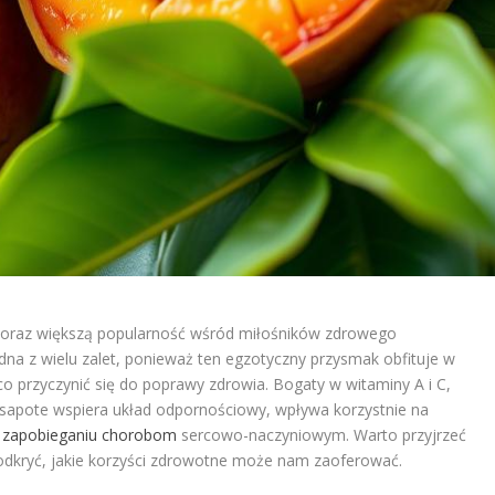
coraz większą popularność wśród miłośników zdrowego
edna z wielu zalet, ponieważ ten egzotyczny przysmak obfituje w
o przyczynić się do poprawy zdrowia. Bogaty w witaminy A i C,
 sapote wspiera układ odpornościowy, wpływa korzystnie na
w
zapobieganiu chorobom
sercowo-naczyniowym. Warto przyjrzeć
 odkryć, jakie korzyści zdrowotne może nam zaoferować.