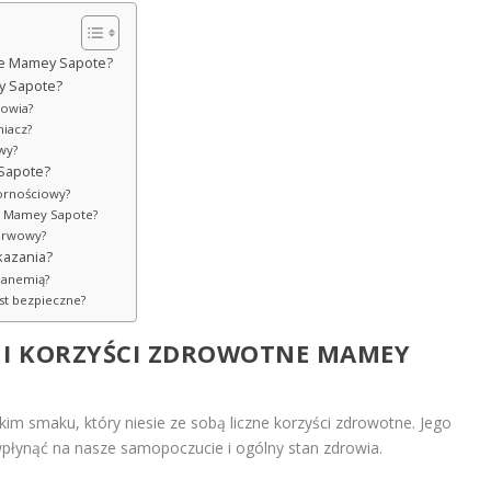
tne Mamey Sapote?
y Sapote?
rowia?
niacz?
wy?
 Sapote?
ornościowy?
ie Mamey Sapote?
erwowy?
kazania?
 anemią?
st bezpieczne?
I I KORZYŚCI ZDROWOTNE MAMEY
im smaku, który niesie ze sobą liczne korzyści zdrowotne. Jego
łynąć na nasze samopoczucie i ogólny stan zdrowia.