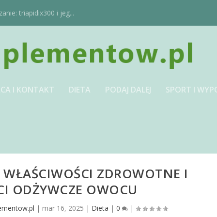
ie: triapidix300 i jeg...
CA I KONTAKT
DIETA
PODAJ DALEJ
SPORT I WYP
– WŁAŚCIWOŚCI ZDROWOTNE I
CI ODŻYWCZE OWOCU
lementow.pl
|
mar 16, 2025
|
Dieta
|
0
|