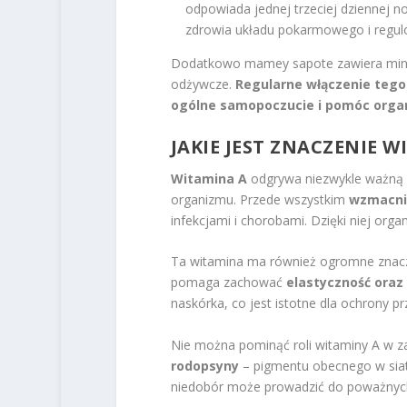
odpowiada jednej trzeciej dziennej n
zdrowia układu pokarmowego i regul
Dodatkowo mamey sapote zawiera mine
odżywcze.
Regularne włączenie tego
ogólne samopoczucie i pomóc organ
JAKIE JEST ZNACZENIE 
Witamina A
odgrywa niezwykle ważną r
organizmu. Przede wszystkim
wzmacni
infekcjami i chorobami. Dzięki niej orga
Ta witamina ma również ogromne znaczen
pomaga zachować
elastyczność oraz
naskórka, co jest istotne dla ochrony 
Nie można pominąć roli witaminy A w za
rodopsyny
– pigmentu obecnego w siatk
niedobór może prowadzić do poważnych