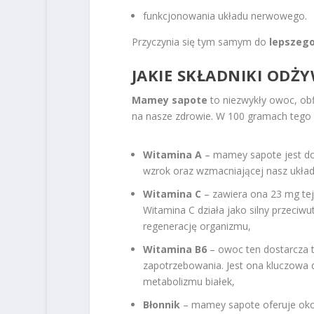
funkcjonowania układu nerwowego.
Przyczynia się tym samym do
lepszego
JAKIE SKŁADNIKI ODŻ
Mamey sapote
to niezwykły owoc, obf
na nasze zdrowie. W 100 gramach tego 
Witamina A
– mamey sapote jest do
wzrok oraz wzmacniającej nasz ukła
Witamina C
– zawiera ona 23 mg te
Witamina C działa jako silny przeciwut
regenerację organizmu,
Witamina B6
– owoc ten dostarcza 
zapotrzebowania. Jest ona kluczowa
metabolizmu białek,
Błonnik
– mamey sapote oferuje oko