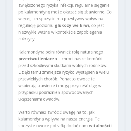
zwiększonego ryzyka infekcji, regularne sięganie
po kalamondynę może okazać się zbawienne. Co
więcej, ich spożycie ma pozytywny wpływ na
regulację poziomu
glukozy we krwi
, co jest
niezwykle ważne w kontekście zapobiegania
cukrzycy.
Kalamondyna pełni również rolę naturalnego
przeciwutleniacza
– chroni nasze komórki
przed szkodliwymi skutkami wolnych rodników.
Dzięki temu zmniejsza ryzyko wystąpienia wielu
przewlekłych chorób. Ponadto owoce te
wspierają trawienie i mogą przynieść ulgę w
przypadku podrażnień spowodowanych
ukąszeniami owadów.
Warto również zwrócić uwagę na to, jak
kalamondyna wpływa na naszą energię. Te
soczyste owoce potrafią dodać nam
witalności
i