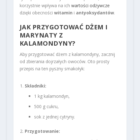
korzystnie wpływa na ich
wartości odżywcze
dzięki obecności
witamin
i
antyoksydantów
.
JAK PRZYGOTOWAĆ DŻEM I
MARYNATY Z
KALAMONDYNY?
Aby przygotować dżem z kalamondyny, zacznij
od zbierania dojrzałych owoców. Oto prosty
przepis na ten pyszny smakołyk:
Składniki:
1 kg kalamondyn,
500 g cukru,
sok z jednej cytryny.
Przygotowanie: