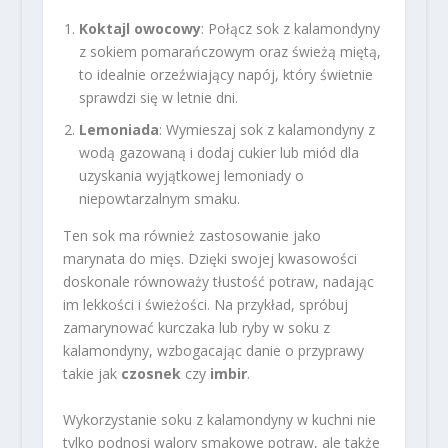
Koktajl owocowy
: Połącz sok z kalamondyny
z sokiem pomarańczowym oraz świeżą miętą,
to idealnie orzeźwiający napój, który świetnie
sprawdzi się w letnie dni.
Lemoniada
: Wymieszaj sok z kalamondyny z
wodą gazowaną i dodaj cukier lub miód dla
uzyskania wyjątkowej lemoniady o
niepowtarzalnym smaku.
Ten sok ma również zastosowanie jako
marynata do mięs. Dzięki swojej kwasowości
doskonale równoważy tłustość potraw, nadając
im lekkości i świeżości. Na przykład, spróbuj
zamarynować kurczaka lub ryby w soku z
kalamondyny, wzbogacając danie o przyprawy
takie jak
czosnek
czy
imbir
.
Wykorzystanie soku z kalamondyny w kuchni nie
tylko podnosi walory smakowe potraw, ale także