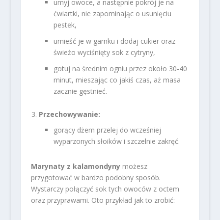
umyj owoce, a następnie pokrój je na
ćwiartki, nie zapominając o usunięciu
pestek,
umieść je w garnku i dodaj cukier oraz
świeżo wyciśnięty sok z cytryny,
gotuj na średnim ogniu przez około 30-40
minut, mieszając co jakiś czas, aż masa
zacznie gęstnieć.
Przechowywanie:
gorący dżem przelej do wcześniej
wyparzonych słoików i szczelnie zakręć.
Marynaty z kalamondyny
możesz
przygotować w bardzo podobny sposób.
Wystarczy połączyć sok tych owoców z octem
oraz przyprawami. Oto przykład jak to zrobić: