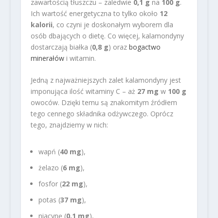
zawartością tłuszczu – zaledwie
0,1 g
na
100 g
.
Ich wartość energetyczna to tylko około
12
kalorii
, co czyni je doskonałym wyborem dla
osób dbających o dietę. Co więcej, kalamondyny
dostarczają białka (
0,8 g
) oraz
bogactwo
minerałów
i witamin.
Jedną z najważniejszych zalet kalamondyny jest
imponująca ilość witaminy C – aż
27 mg
w
100 g
owoców. Dzięki temu są znakomitym źródłem
tego cennego składnika odżywczego. Oprócz
tego, znajdziemy w nich:
wapń (
40 mg
),
żelazo (
6 mg
),
fosfor (
22 mg
),
potas (
37 mg
),
niacynę (
0,1 mg
),