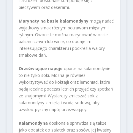
Taki dżem doskonale komponuje się z
pieczywem oraz deserami.
Marynaty na bazie kalamondyny
mogą nadać
wyjątkowy smak różnym potrawom mięsnym i
rybnym. Owoce te można marynować w occie
balsamicznym lub winie, co dodaje im
interesującego charakteru i podkreśla walory
smakowe dań.
Orzeźwiające napoje
oparte na kalamondynie
to nie tylko soki. Można je również
wykorzystywać do koktajli oraz lemoniad, które
będą idealne podczas letnich przyjęć czy spotkań
ze znajomymi. Wystarczy zmieszać sok z
kalamondyny z miętą i wodą sodową, aby
uzyskać pyszny napój orzeźwiający.
Kalamondyna
doskonale sprawdza się także
jako dodatek do sałatek oraz sosów. Jej kwaśny