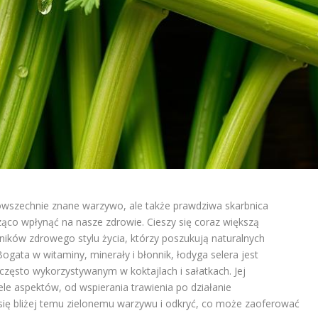
powszechnie znane warzywo, ale także prawdziwa skarbnica
ąco wpłynąć na nasze zdrowie. Cieszy się coraz większą
ików zdrowego stylu życia, którzy poszukują naturalnych
ata w witaminy, minerały i błonnik, łodyga selera jest
często wykorzystywanym w koktajlach i sałatkach. Jej
e aspektów, od wspierania trawienia po działanie
ię bliżej temu zielonemu warzywu i odkryć, co może zaoferować