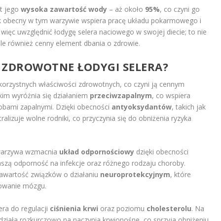
t jego
wysoka zawartość wody
– aż około
95%
, co czyni go
k obecny w tym warzywie wspiera pracę układu pokarmowego i
więc uwzględnić łodygę selera naciowego w swojej diecie; to nie
le również cenny element dbania o zdrowie.
I ZDROWOTNE ŁODYGI SELERA?
korzystnych właściwości zdrowotnych, co czyni ją cennym
tkim wyróżnia się działaniem
przeciwzapalnym
, co wspiera
obami zapalnymi. Dzięki obecności
antyoksydantów
, takich jak
ralizuje wolne rodniki, co przyczynia się do obniżenia ryzyka
 warzywa wzmacnia
układ odpornościowy
dzięki obecności
aszą odporność na infekcje oraz różnego rodzaju choroby.
zawartość związków o działaniu
neuroprotekcyjnym
, które
owanie mózgu.
ra do regulacji
ciśnienia krwi
oraz poziomu
cholesterolu
. Na
ziała rozkurczowo na naczynia krwionośne, co sprzyja obniżeniu