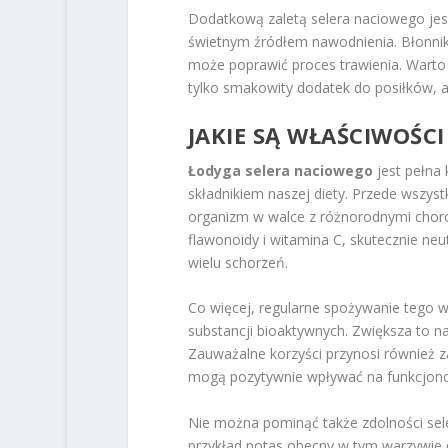
Dodatkową zaletą selera naciowego jes
świetnym źródłem nawodnienia. Błonni
może poprawić proces trawienia. Warto 
tylko smakowity dodatek do posiłków, a
JAKIE SĄ WŁAŚCIWOŚC
Łodyga selera naciowego
jest pełna 
składnikiem naszej diety. Przede wszys
organizm w walce z różnorodnymi chor
flawonoidy i witamina C, skutecznie neut
wielu schorzeń.
Co więcej, regularne spożywanie tego
substancji bioaktywnych. Zwiększa to n
Zauważalne korzyści przynosi również 
mogą pozytywnie wpływać na funkcjon
Nie można pominąć także zdolności sele
przykład potas obecny w tym warzywie d