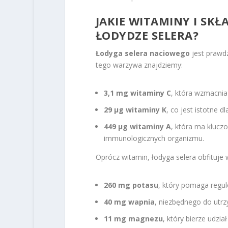
JAKIE WITAMINY I SKŁ
ŁODYDZE SELERA?
Łodyga selera naciowego
jest prawd
tego warzywa znajdziemy:
3,1 mg witaminy C
, która wzmacnia
29 µg witaminy K
, co jest istotne 
449 µg witaminy A
, która ma klucz
immunologicznych organizmu.
Oprócz witamin, łodyga selera obfituje 
260 mg potasu
, który pomaga regul
40 mg wapnia
, niezbędnego do utr
11 mg magnezu
, który bierze udzi