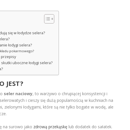
jdują się w łodydze selera?
elera?
anie łodygi selera?
 układu pokarmowego?
i przepisy
 skutki uboczne łodygi selera?
a?
O JEST?
ko
seler naciowy
, to warzywo o chrupiącej konsystencji i
elerowatych i cieszy się dużą popularnością w kuchniach na
mi, zielonymi łodygami, które są nie tylko bogate w wodę, ale
ze.
ię na surowo jako
zdrową przekąskę
lub dodatek do sałatek.