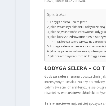
naszej diecie oraz zdrowiu.
Spis treści
Łodyga selera – co to jest?
Jakie witaminy i składniki odżywcze zna
Jakie są właściwości zdrowotne łodygi s
Jakie korzyści zdrowotne niesie spożyw
Jak łodyga selera wpływa na zdrowie
Łodyga selera w diecie – zastosowania 
Jakie są przeciwwskazania i potencjalne
Jak przechowywać i mrozić łodygę seler
ŁODYGA SELERA – CO T
Łodyga selera
, znana powszechnie ja
intensywnym smaku. Należy do rodziny s
całym świecie. Charakteryzuje się długi
również w
wartościowe składniki
odżywc
Selery naciowe
najczęściej spożywa s