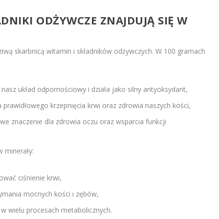
ADNIKI ODŻYWCZE ZNAJDUJĄ SIĘ W
ziwą skarbnicą witamin i składników odżywczych. W 100 gramach
 nasz układ odpornościowy i działa jako silny antyoksydant,
dla prawidłowego krzepnięcia krwi oraz zdrowia naszych kości,
owe znaczenie dla zdrowia oczu oraz wsparcia funkcji
w minerały:
ować ciśnienie krwi,
zymania mocnych kości i zębów,
ał w wielu procesach metabolicznych.