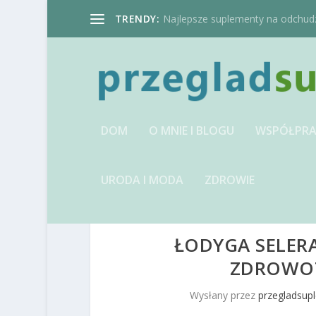
TRENDY:
Najlepsze suplementy na odchudzan
DOM
O MNIE I BLOGU
WSPÓŁPRA
URODA I MODA
ZDROWIE
ŁODYGA SELERA
ZDROWOT
Wysłany przez
przegladsup