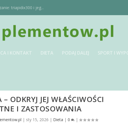
ie: triapidix300 i jeg...
CA I KONTAKT
DIETA
PODAJ DALEJ
SPORT I WYP
 – ODKRYJ JEJ WŁAŚCIWOŚCI
NE I ZASTOSOWANIA
lementow.pl
|
sty 15, 2026
|
Dieta
|
0
|