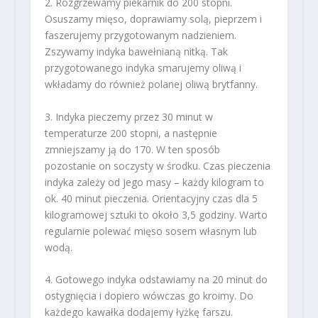
2. Rozgrzewamy piekarnik do 200 stopni.
Osuszamy mięso, doprawiamy solą, pieprzem i
faszerujemy przygotowanym nadzieniem.
Zszywamy indyka bawełnianą nitką. Tak
przygotowanego indyka smarujemy oliwą i
wkładamy do również polanej oliwą brytfanny.
3. Indyka pieczemy przez 30 minut w
temperaturze 200 stopni, a następnie
zmniejszamy ją do 170. W ten sposób
pozostanie on soczysty w środku. Czas pieczenia
indyka zależy od jego masy – każdy kilogram to
ok. 40 minut pieczenia. Orientacyjny czas dla 5
kilogramowej sztuki to około 3,5 godziny. Warto
regularnie polewać mięso sosem własnym lub
wodą.
4. Gotowego indyka odstawiamy na 20 minut do
ostygnięcia i dopiero wówczas go kroimy. Do
każdego kawałka dodajemy łyżkę farszu.