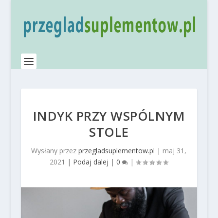
INDYK PRZY WSPÓLNYM
STOLE
Wysłany przez
przegladsuplementow.pl
|
maj 31,
2021
|
Podaj dalej
|
0
|