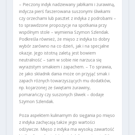
– Pieczony indyk nadziewany jabłkami i żurawiną,
indycza pierś faszerowana suszonymi śliwkami
czy orzechami lub pasztet z indyka z podrobami –
to sprawdzone propozycje na spotkania przy
wspólnym stole – wymienia Szymon Szlendak.
Podkreśla również, że mięso z indyka to dobry
wybór zarówno na co dzień, jak i na specjalne
okazje. Jego istotną zaletą jest bowiem
neutralność – sam w sobie nie narzuca się
wyrazistym smakiem i zapachem. – To sprawia,
że jako składnik dania może on przyjąć smak i
zapach różnych towarzyszących mu dodatków,
np. kojarzonej ze świętami żurawiny,
pomarańczy czy suszonych śliwek – dodaje
Szymon Szlendak.
Poza aspektem kulinarnym do sięgania po mięso
z indyka zachęcają także jego wartości
odżywcze. Mięso z indyka ma wysoką zawartość