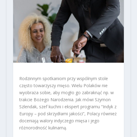
Rodzinnym spotkaniom przy wspólnym stole
często towarzyszy mięso. Wielu Polaków nie
wyobraża sobie, aby mogło go zabraknąć np. w
trakcie Bożego Narodzenia. Jak mówi Szymon
Szlendak, szef kuchni i ekspert programu “Indyk z
Europy – pod skrzydłami jakości”, Polacy również
doceniają walory indyczego mięsa i jego
różnorodność kulinarną.