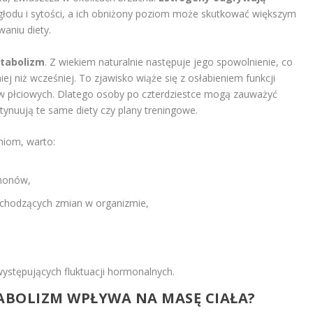
głodu i sytości, a ich obniżony poziom może skutkować większym
aniu diety.
tabolizm
. Z wiekiem naturalnie następuje jego spowolnienie, co
ej niż wcześniej. To zjawisko wiąże się z osłabieniem funkcji
w płciowych. Dlatego osoby po czterdziestce mogą zauważyć
tynuują te same diety czy plany treningowe.
niom, warto:
monów,
zachodzących zmian w organizmie,
stępujących fluktuacji hormonalnych.
ABOLIZM WPŁYWA NA MASĘ CIAŁA?