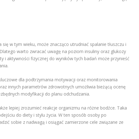
a się w tym wieku, może znacząco utrudniać spalanie tłuszczu i
. Dlatego warto zwracać uwagę na poziom insuliny oraz glukozy
y i aktywności fizycznej do wyników tych badań może przynieść
nia.
kluczowe dla podtrzymania motywacji oraz monitorowania
oraz innych parametrów zdrowotnych umożliwia bieżącą ocenę
ezbędnych modyfikacji do planu odchudzania.
kże lepiej zrozumieć reakcje organizmu na różne bodźce. Taka
ejściu do diety i stylu życia. W ten sposób osoby po
radzić sobie z nadwagą i osiągać zamierzone cele związane ze