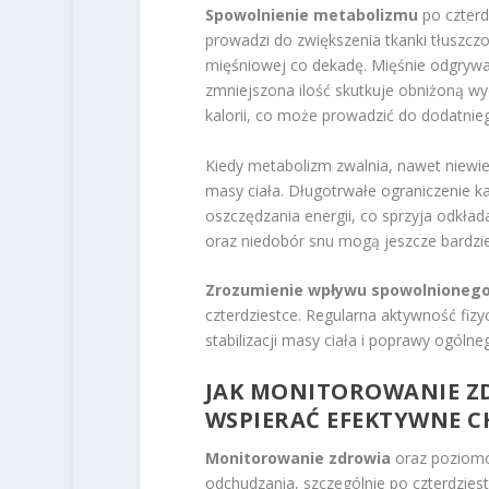
Spowolnienie metabolizmu
po czterd
prowadzi do zwiększenia tkanki tłuszczo
mięśniowej co dekadę. Mięśnie odgrywaj
zmniejszona ilość skutkuje obniżoną w
kalorii, co może prowadzić do dodatnie
Kiedy metabolizm zwalnia, nawet niewiel
masy ciała. Długotrwałe ograniczenie ka
oszczędzania energii, co sprzyja odkład
oraz niedobór snu mogą jeszcze bardzie
Zrozumienie wpływu spowolnioneg
czterdziestce. Regularna aktywność fiz
stabilizacji masy ciała i poprawy ogól
JAK
MONITOROWANIE Z
WSPIERAĆ
EFEKTYWNE C
Monitorowanie zdrowia
oraz poziomó
odchudzania, szczególnie po czterdzies