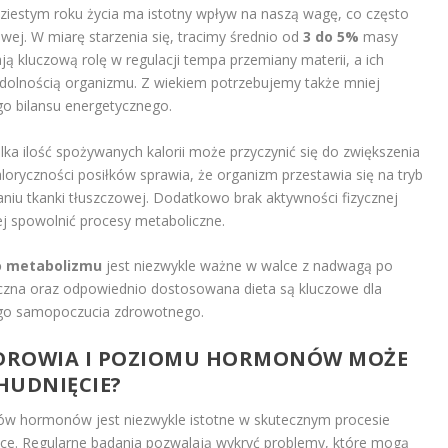
ziestym roku życia ma istotny wpływ na naszą wagę, co często
wej. W miarę starzenia się, tracimy średnio od
3 do 5%
masy
ą kluczową rolę w regulacji tempa przemiany materii, a ich
ydolnością organizmu. Z wiekiem potrzebujemy także mniej
go bilansu energetycznego.
ka ilość spożywanych kalorii może przyczynić się do zwiększenia
loryczności posiłków sprawia, że organizm przestawia się na tryb
aniu tkanki tłuszczowej. Dodatkowo brak aktywności fizycznej
j spowolnić procesy metaboliczne.
o metabolizmu
jest niezwykle ważne w walce z nadwagą po
yczna oraz odpowiednio dostosowana dieta są kluczowe dla
nego samopoczucia zdrowotnego.
DROWIA
I POZIOMU HORMONÓW MOŻE
HUDNIĘCIE
?
w hormonów jest niezwykle istotne w skutecznym procesie
tce. Regularne badania pozwalają wykryć problemy, które mogą