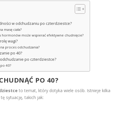
dności w odchudzaniu po czterdziestce?
a masę ciała?
u hormonów może wspierać efektywne chudnięcie?
rolę wagi?
ą na proces odchudzania?
zanie po 40?
e odchudzanie po czterdziestce?
 po 40?
SCHUDNĄĆ PO 40?
dziestce
to temat, który dotyka wiele osób. Istnieje kilka
 sytuację, takich jak: