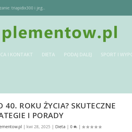
ie: triapidix300 i jeg...
CA I KONTAKT
DIETA
PODAJ DALEJ
SPORT I WYP
 40. ROKU ŻYCIA? SKUTECZNE
ATEGIE I PORADY
lementow.pl
|
kwi 28, 2025
|
Dieta
|
0
|