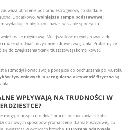
iet zauważa obniżenie poziomu estrogenów, co skutkuje
brzucha. Dodatkowo,
wolniejsze tempo podstawowej
zm wydatkuje mniej kalorii nawet w stanie spoczynku.
również masę mięśniową. Mniejsza ilość mięśni prowadzi do
i może utrudniać utrzymanie zdrowej wagi ciała. Problemy ze
 się do zwiększenia tkanki tłuszczowej i komplikować
stie i zmodyfikować swoje podejście do odchudzania po 40. roku
yków żywieniowych
oraz
regularna aktywność fizyczna
są
iała.
LNE WPŁYWAJĄ NA TRUDNOŚCI W
ERDZIESTCE?
ce
mogą znacząco utrudniać proces odchudzania. U kobiet
zi do nowych sposobów gromadzenia tkanki tłuszczowej, co
ła, zwłaszcza w okolicach brzucha.
Estrogeny odgrywają