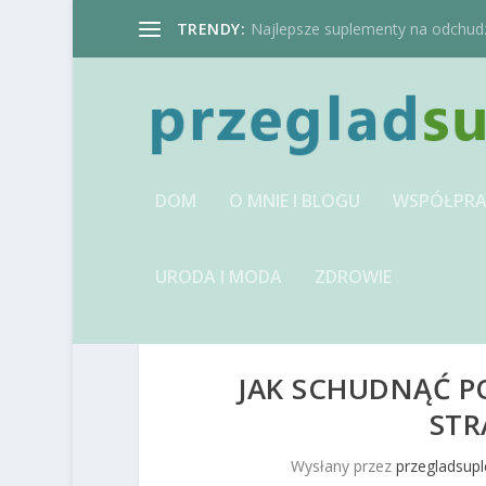
TRENDY:
Najlepsze suplementy na odchudzan
DOM
O MNIE I BLOGU
WSPÓŁPRA
URODA I MODA
ZDROWIE
JAK SCHUDNĄĆ PO
STR
Wysłany przez
przegladsup