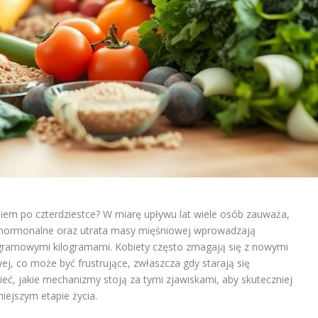
iem po czterdziestce? W miarę upływu lat wiele osób zauważa,
y hormonalne oraz utrata masy mięśniowej wprowadzają
gramowymi kilogramami. Kobiety często zmagają się z nowymi
j, co może być frustrujące, zwłaszcza gdy starają się
eć, jakie mechanizmy stoją za tymi zjawiskami, aby skuteczniej
ejszym etapie życia.