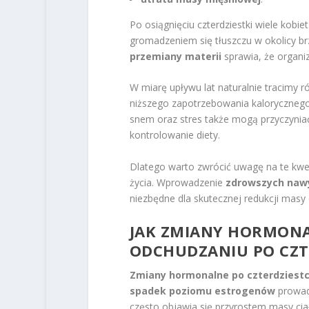
Po osiągnięciu czterdziestki wiele kob
gromadzeniem się tłuszczu w okolicy 
przemiany materii
sprawia, że organi
W miarę upływu lat naturalnie tracimy 
niższego zapotrzebowania kalorycznego 
snem oraz stres także mogą przyczyniać
kontrolowanie diety.
Dlatego warto zwrócić uwagę na te kwe
życia. Wprowadzenie
zdrowszych naw
niezbędne dla skutecznej redukcji masy c
JAK ZMIANY HORMONA
ODCHUDZANIU PO CZT
Zmiany hormonalne po czterdziest
spadek poziomu estrogenów
prowad
często objawia się przyrostem masy cia