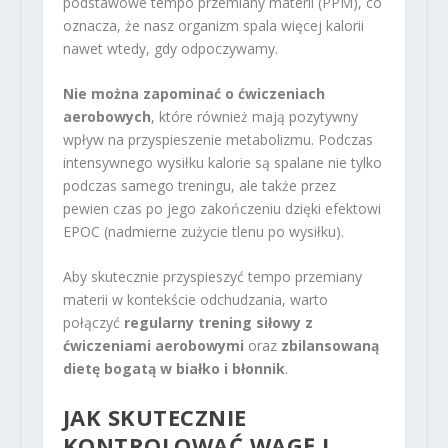
podstawowe tempo przemiany materii (PPM), co
oznacza, że nasz organizm spala więcej kalorii
nawet wtedy, gdy odpoczywamy.
Nie można zapominać o ćwiczeniach
aerobowych
, które również mają pozytywny
wpływ na przyspieszenie metabolizmu. Podczas
intensywnego wysiłku kalorie są spalane nie tylko
podczas samego treningu, ale także przez
pewien czas po jego zakończeniu dzięki efektowi
EPOC (nadmierne zużycie tlenu po wysiłku).
Aby skutecznie przyspieszyć tempo przemiany
materii w kontekście odchudzania, warto
połączyć
regularny trening siłowy z
ćwiczeniami aerobowymi
oraz
zbilansowaną
dietę bogatą w białko i błonnik
.
JAK SKUTECZNIE
KONTROLOWAĆ WAGĘ I