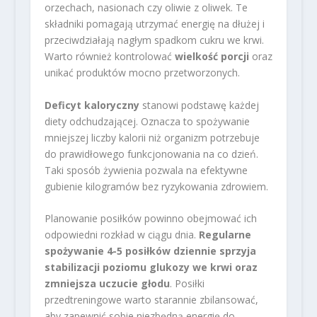
orzechach, nasionach czy oliwie z oliwek. Te
składniki pomagają utrzymać energię na dłużej i
przeciwdziałają nagłym spadkom cukru we krwi.
Warto również kontrolować
wielkość porcji
oraz
unikać produktów mocno przetworzonych.
Deficyt kaloryczny
stanowi podstawę każdej
diety odchudzającej. Oznacza to spożywanie
mniejszej liczby kalorii niż organizm potrzebuje
do prawidłowego funkcjonowania na co dzień.
Taki sposób żywienia pozwala na efektywne
gubienie kilogramów bez ryzykowania zdrowiem.
Planowanie posiłków powinno obejmować ich
odpowiedni rozkład w ciągu dnia.
Regularne
spożywanie 4-5 posiłków dziennie sprzyja
stabilizacji poziomu glukozy we krwi oraz
zmniejsza uczucie głodu
. Posiłki
przedtreningowe warto starannie zbilansować,
aby zapewnić sobie niezbędną energię do