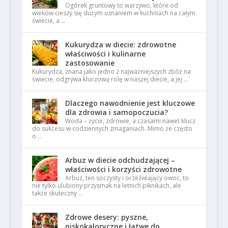
Ogórek gruntowy to warzywo, które od
wieków cieszy się dużym uznaniem w kuchniach na całym
świecie, a …
Kukurydza w diecie: zdrowotne
właściwości i kulinarne
zastosowanie
Kukurydza, znana jako jedno z najważniejszych zbóż na
świecie, odgrywa kluczową rolę w naszej diecie, a jej …
Dlaczego nawodnienie jest kluczowe
dla zdrowia i samopoczucia?
Woda – życie, zdrowie, a czasami nawet klucz
do sukcesu w codziennych zmaganiach. Mimo że często
o …
Arbuz w diecie odchudzającej –
właściwości i korzyści zdrowotne
Arbuz, ten soczysty i orzeźwiający owoc, to
nie tylko ulubiony przysmak na letnich piknikach, ale
także skuteczny …
Zdrowe desery: pyszne,
niskokaloryczne i łatwe do