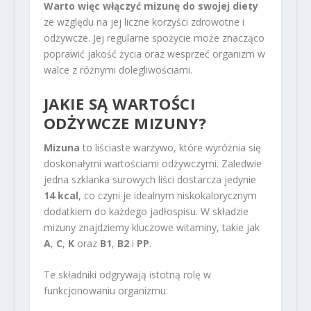
Warto więc włączyć mizunę do swojej diety
ze względu na jej liczne korzyści zdrowotne i
odżywcze. Jej regularne spożycie może znacząco
poprawić jakość życia oraz wesprzeć organizm w
walce z różnymi dolegliwościami.
JAKIE SĄ WARTOŚCI
ODŻYWCZE MIZUNY?
Mizuna
to liściaste warzywo, które wyróżnia się
doskonałymi wartościami odżywczymi. Zaledwie
jedna szklanka surowych liści dostarcza jedynie
14 kcal
, co czyni je idealnym niskokalorycznym
dodatkiem do każdego jadłospisu. W składzie
mizuny znajdziemy kluczowe witaminy, takie jak
A
,
C
,
K
oraz
B1
,
B2
i
PP
.
Te składniki odgrywają istotną rolę w
funkcjonowaniu organizmu: