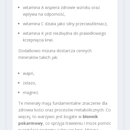
witamina A wspiera zdrowie wzroku oraz
wpływa na odporność,
witamina C działa jako silny przeciwutleniacz,
witamina K jest niezbędna do prawidłowego
krzepnięcia krwi.
Dodatkowo mizuna dostarcza cennych
minerałów takich jak:
wapń,
żelazo,
magnez.
Te minerały mają fundamentalne znaczenie dla
zdrowia kości oraz procesów metabolicznych. Co
więcej, to warzywo jest bogate w
błonnik
pokarmowy
, co sprzyja trawieniu i może pomóc
w regulacji poziomu cukru we krwi. Mizuna