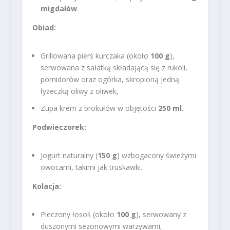
migdałów
.
Obiad:
Grillowana pierś kurczaka (około
100 g
),
serwowana z sałatką składającą się z rukoli,
pomidorów oraz ogórka, skropioną jedną
łyżeczką oliwy z oliwek,
Zupa krem z brokułów w objętości
250 ml
.
Podwieczorek:
Jogurt naturalny (
150 g
) wzbogacony świeżymi
owocami, takimi jak truskawki.
Kolacja:
Pieczony łosoś (około
100 g
), serwowany z
duszonymi sezonowymi warzywami,