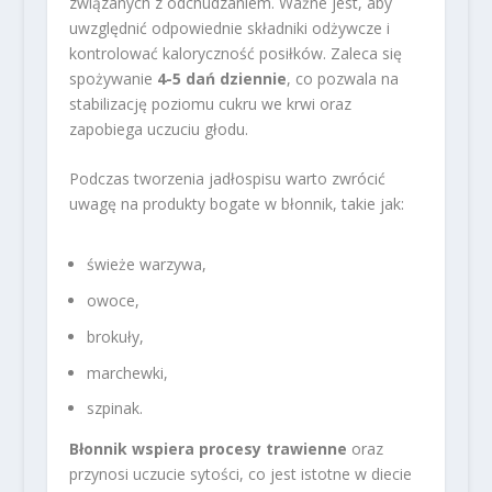
związanych z odchudzaniem. Ważne jest, aby
uwzględnić odpowiednie składniki odżywcze i
kontrolować kaloryczność posiłków. Zaleca się
spożywanie
4-5 dań dziennie
, co pozwala na
stabilizację poziomu cukru we krwi oraz
zapobiega uczuciu głodu.
Podczas tworzenia jadłospisu warto zwrócić
uwagę na produkty bogate w błonnik, takie jak:
świeże warzywa,
owoce,
brokuły,
marchewki,
szpinak.
Błonnik wspiera procesy trawienne
oraz
przynosi uczucie sytości, co jest istotne w diecie