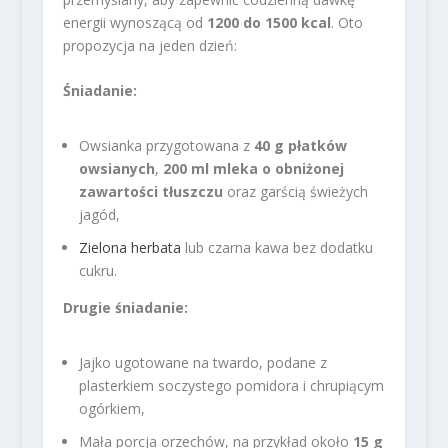
energii wynoszącą od
1200 do 1500 kcal
. Oto
propozycja na jeden dzień:
Śniadanie:
Owsianka przygotowana z
40 g płatków
owsianych
,
200 ml mleka o obniżonej
zawartości tłuszczu
oraz garścią świeżych
jagód,
Zielona herbata
lub czarna kawa bez dodatku
cukru.
Drugie śniadanie:
Jajko ugotowane na twardo, podane z
plasterkiem soczystego pomidora i chrupiącym
ogórkiem,
Mała porcja orzechów, na przykład około
15 g