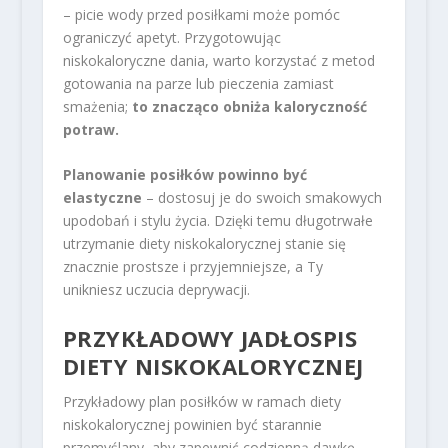
– picie wody przed posiłkami może pomóc
ograniczyć apetyt. Przygotowując
niskokaloryczne dania, warto korzystać z metod
gotowania na parze lub pieczenia zamiast
smażenia;
to znacząco obniża kaloryczność
potraw.
Planowanie posiłków powinno być
elastyczne
– dostosuj je do swoich smakowych
upodobań i stylu życia. Dzięki temu długotrwałe
utrzymanie diety niskokalorycznej stanie się
znacznie prostsze i przyjemniejsze, a Ty
unikniesz uczucia deprywacji.
PRZYKŁADOWY JADŁOSPIS
DIETY NISKOKALORYCZNEJ
Przykładowy plan posiłków w ramach diety
niskokalorycznej powinien być starannie
przemyślany, aby zapewnić codzienną dawkę