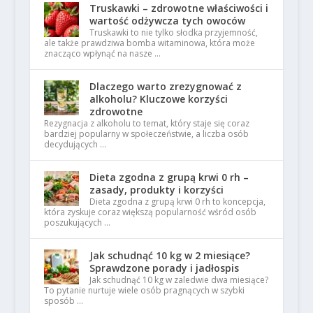
Truskawki – zdrowotne właściwości i
wartość odżywcza tych owoców
Truskawki to nie tylko słodka przyjemność,
ale także prawdziwa bomba witaminowa, która może
znacząco wpłynąć na nasze …
Dlaczego warto zrezygnować z
alkoholu? Kluczowe korzyści
zdrowotne
Rezygnacja z alkoholu to temat, który staje się coraz
bardziej popularny w społeczeństwie, a liczba osób
decydujących …
Dieta zgodna z grupą krwi 0 rh –
zasady, produkty i korzyści
Dieta zgodna z grupą krwi 0 rh to koncepcja,
która zyskuje coraz większą popularność wśród osób
poszukujących …
Jak schudnąć 10 kg w 2 miesiące?
Sprawdzone porady i jadłospis
Jak schudnąć 10 kg w zaledwie dwa miesiące?
To pytanie nurtuje wiele osób pragnących w szybki
sposób …