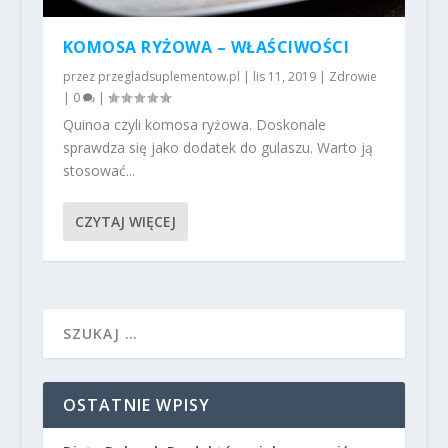
KOMOSA RYŻOWA – WŁAŚCIWOŚCI
przez
przegladsuplementow.pl
|
lis 11, 2019
|
Zdrowie
|
0
|
Quinoa czyli komosa ryżowa. Doskonale
sprawdza się jako dodatek do gulaszu. Warto ją
stosować...
CZYTAJ WIĘCEJ
OSTATNIE WPISY