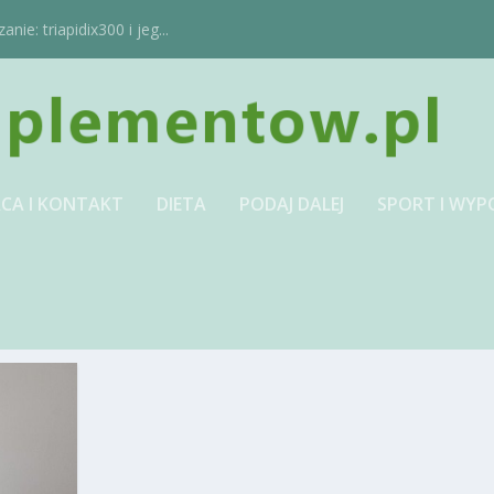
ie: triapidix300 i jeg...
CA I KONTAKT
DIETA
PODAJ DALEJ
SPORT I WYP