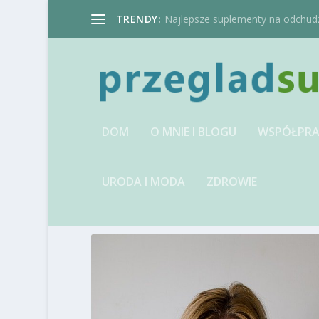
TRENDY:
Najlepsze suplementy na odchudzan
DOM
O MNIE I BLOGU
WSPÓŁPRA
URODA I MODA
ZDROWIE
TAG:
DOMU