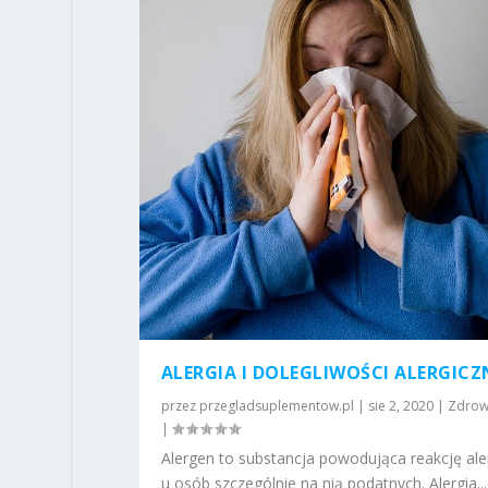
ALERGIA I DOLEGLIWOŚCI ALERGICZ
przez
przegladsuplementow.pl
|
sie 2, 2020
|
Zdrow
|
Alergen to substancja powodująca reakcję ale
u osób szczególnie na nią podatnych. Alergia...