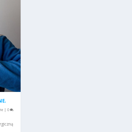
NE.
ie
|
0
rgiczną