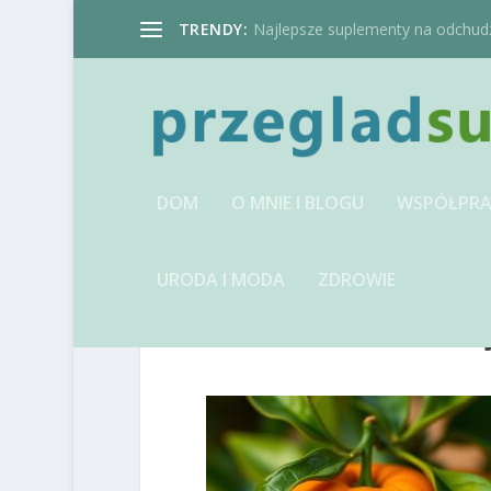
TRENDY:
Najlepsze suplementy na odchudzan
DOM
O MNIE I BLOGU
WSPÓŁPRA
URODA I MODA
ZDROWIE
IMAGE-1741353793.