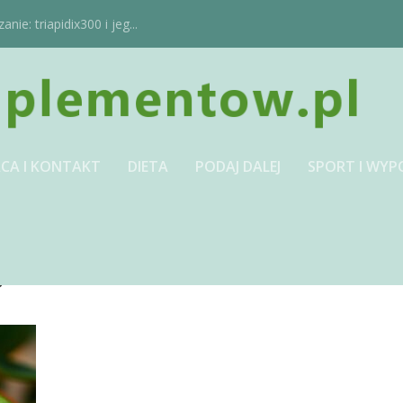
ie: triapidix300 i jeg...
CA I KONTAKT
DIETA
PODAJ DALEJ
SPORT I WYP
JPG