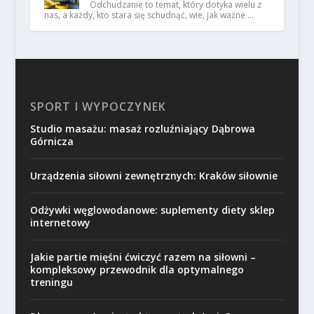
Odchudzanie to temat, który dotyka wielu z
nas, a każdy, kto stara się schudnąć, wie, jak ważne …
SPORT I WYPOCZYNEK
Studio masażu: masaż rozluźniający Dąbrowa
Górnicza
Urządzenia siłowni zewnętrznych: Kraków siłownie
Odżywki węglowodanowe: suplementy diety sklep
internetowy
Jakie partie mięśni ćwiczyć razem na siłowni –
kompleksowy przewodnik dla optymalnego
treningu