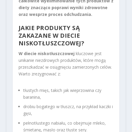
całkowite wyeliminowanie tych produktów z
diety znacząco poprawi wyniki zdrowotne
oraz wesprze proces odchudzania.
JAKIE PRODUKTY SĄ
ZAKAZANE W DIECIE
NISKOTŁUSZCZOWEJ?
W diecie niskotłuszczowej
kluczowe jest
unikanie niezdrowych produktów, które mogą
przeszkadzać w osiągnięciu zamierzonych celów.
Warto zrezygnować z:
tłustych mięs, takich jak wieprzowina czy
baranina,
drobiu bogatego w tłuszcz, na przykład kaczki i
gęsi,
pełnotłustego nabiału, co obejmuje mleko,
śmietanę, masło oraz tłuste sery.