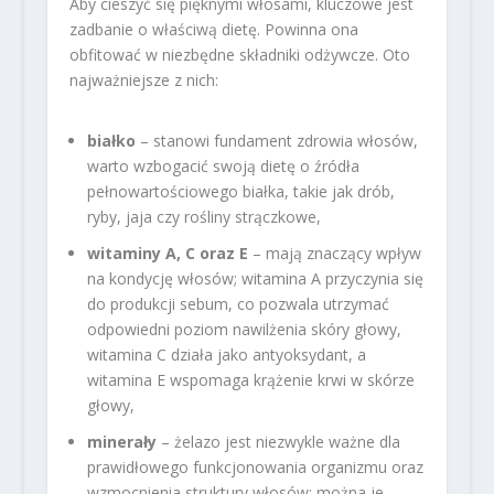
Aby cieszyć się pięknymi włosami, kluczowe jest
zadbanie o właściwą dietę. Powinna ona
obfitować w niezbędne składniki odżywcze. Oto
najważniejsze z nich:
białko
– stanowi fundament zdrowia włosów,
warto wzbogacić swoją dietę o źródła
pełnowartościowego białka, takie jak drób,
ryby, jaja czy rośliny strączkowe,
witaminy A, C oraz E
– mają znaczący wpływ
na kondycję włosów; witamina A przyczynia się
do produkcji sebum, co pozwala utrzymać
odpowiedni poziom nawilżenia skóry głowy,
witamina C działa jako antyoksydant, a
witamina E wspomaga krążenie krwi w skórze
głowy,
minerały
– żelazo jest niezwykle ważne dla
prawidłowego funkcjonowania organizmu oraz
wzmocnienia struktury włosów; można je