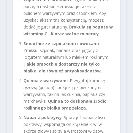
parze, a następnie zmiksuj je razem z
bulionem warzywnym oraz czosnkiem. Aby
uzyskać aksamitną konsystencję, możesz
dodać jogurt naturalny.
Brokuły są bogate w
witaminy C i K oraz ważne minerały.
Smoothie ze szpinakiem i owocami
:
Zmiksuj szpinak, banana oraz jagody z
jogurtem naturalnym lub mlekiem roślinnym.
Takie smoothie dostarczy nie tylko
białka, ale również antyoksydantów.
Quinoa z warzywami
: Przygotuj komosę
ryżową (quinoa) i połącz ją z pieczonymi
warzywami, takimi jak cukinia, papryka czy
marchewka.
Quinoa to doskonałe źródło
roślinnego białka oraz żelaza.
Napar z pokrzywy
: Sporządź napar z liści
pokrzywy; wspomaga on krążenie krwi w
skórze głowy i sprzyja wzrostowi włosów.