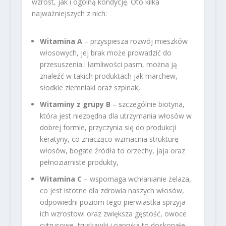
wzrost, jak i ogólną kondycję. Oto kilka
najważniejszych z nich:
Witamina A
– przyspiesza rozwój mieszków
włosowych, jej brak może prowadzić do
przesuszenia i łamliwości pasm, można ją
znaleźć w takich produktach jak marchew,
słodkie ziemniaki oraz szpinak,
Witaminy z grupy B
– szczególnie biotyna,
która jest niezbędna dla utrzymania włosów w
dobrej formie, przyczynia się do produkcji
keratyny, co znacząco wzmacnia strukturę
włosów, bogate źródła to orzechy, jaja oraz
pełnoziarniste produkty,
Witamina C
– wspomaga wchłanianie żelaza,
co jest istotne dla zdrowia naszych włosów,
odpowiedni poziom tego pierwiastka sprzyja
ich wzrostowi oraz zwiększa gęstość, owoce
cytrusowe, truskawki i papryka to doskonałe