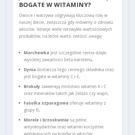
BOGATE W WITAMINY?
Owoce i warzywa odgrywają kluczową rolę w
naszej diecie, zwłaszcza gdy mówimy o zdrowiu
włosów. Istnieje wiele niezwykle wartościowych
produktów, na które warto zwrócić uwagę:
Marchewka
jest szczególnie cenna dzięki
wysokiej zawartości beta-karotenu,
Dynia
dostarcza tego cennego składnika oraz
jest bogata w witaminy C i E,
Brokuły
zawierają mnóstwo witamin K i C
oraz minerałów takich jak żelazo czy wapń,
Fasolka szparagowa
oferuje witaminy z
grupy B,
Morele i brzoskwinie
są pełne
antyoksydantów oraz witamin korzystnie
wpływających na kondycję włosów.