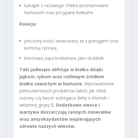
kanapki z razowego chleba posmarowane
humusem oraz posypane kiełkami.
Kolacja:
pieczony łosoś serwowany ze szparagami oraz
komosą ryżową,
kremowa zupa brokułowa jako dodatek.
Taki jadłospis obfituje w białko dzięki
jajkom, rybom oraz roślinnym źródłom
białka zawartym w humusie.
Wprowadzenie
pełnoziarnistych produktów takich jak chleb
razowy czy kasze wzbogaca dietę o błonnik i
witaminy grupy B.
Dodatkowo owoce i
warzywa dostarczają cennych minerałów
oraz antyoksydantów wspierających
zdrowie naszych włosów.