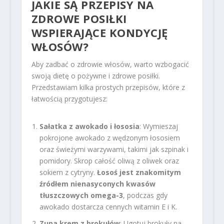
JAKIE SĄ PRZEPISY NA
ZDROWE POSIŁKI
WSPIERAJĄCE KONDYCJĘ
WŁOSÓW?
Aby zadbać o zdrowie włosów, warto wzbogacić
swoją dietę o pożywne i zdrowe posiłki.
Przedstawiam kilka prostych przepisów, które z
łatwością przygotujesz:
Sałatka z awokado i łososia
: Wymieszaj
pokrojone awokado z wędzonym łososiem
oraz świeżymi warzywami, takimi jak szpinak i
pomidory. Skrop całość oliwą z oliwek oraz
sokiem z cytryny.
Łosoś jest znakomitym
źródłem nienasyconych kwasów
tłuszczowych omega-3
, podczas gdy
awokado dostarcza cennych witamin E i K.
Zupa krem z brokułów
: Ugotuj brokuły na