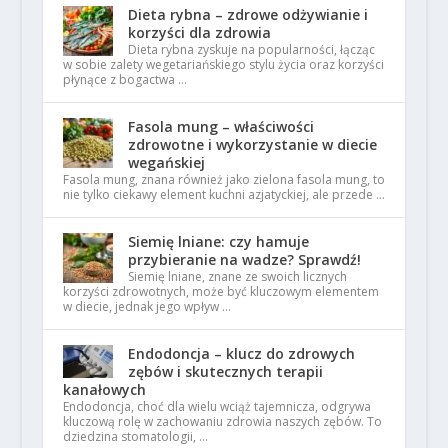
Dieta rybna – zdrowe odżywianie i
korzyści dla zdrowia
Dieta rybna zyskuje na popularności, łącząc
w sobie zalety wegetariańskiego stylu życia oraz korzyści
płynące z bogactwa …
Fasola mung – właściwości
zdrowotne i wykorzystanie w diecie
wegańskiej
Fasola mung, znana również jako zielona fasola mung, to
nie tylko ciekawy element kuchni azjatyckiej, ale przede …
Siemię lniane: czy hamuje
przybieranie na wadze? Sprawdź!
Siemię lniane, znane ze swoich licznych
korzyści zdrowotnych, może być kluczowym elementem
w diecie, jednak jego wpływ …
Endodoncja – klucz do zdrowych
zębów i skutecznych terapii
kanałowych
Endodoncja, choć dla wielu wciąż tajemnicza, odgrywa
kluczową rolę w zachowaniu zdrowia naszych zębów. To
dziedzina stomatologii, …