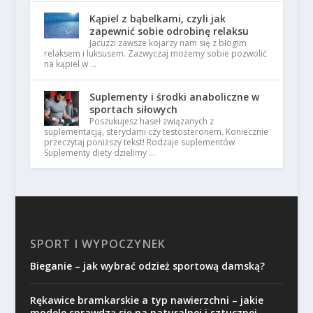
Kąpiel z bąbelkami, czyli jak
zapewnić sobie odrobinę relaksu
Jacuzzi zawsze kojarzy nam się z błogim
relaksem i luksusem. Zazwyczaj możemy sobie pozwolić
na kąpiel w …
Suplementy i środki anaboliczne w
sportach siłowych
Poszukujesz haseł związanych z
suplementacją, sterydami czy testosteronem. Koniecznie
przeczytaj poniższy tekst! Rodzaje suplementów
Suplementy diety dzielimy …
SPORT I WYPOCZYNEK
Bieganie – jak wybrać odzież sportową damską?
Rękawice bramkarskie a typ nawierzchni – jakie
modele sprawdzą się na naturalnej i sztucznej