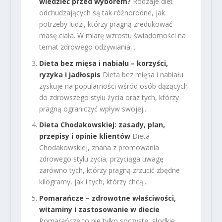
wiedzieć przed wyborem?
Rodzaje diet
odchudzających są tak różnorodne, jak
potrzeby ludzi, którzy pragną zredukować
masę ciała. W miarę wzrostu świadomości na
temat zdrowego odżywiania,...
Dieta bez mięsa i nabiału – korzyści,
ryzyka i jadłospis
Dieta bez mięsa i nabiału
zyskuje na popularności wśród osób dążących
do zdrowszego stylu życia oraz tych, którzy
pragną ograniczyć wpływ swojej...
Dieta Chodakowskiej: zasady, plan,
przepisy i opinie klientów
Dieta
Chodakowskiej, znana z promowania
zdrowego stylu życia, przyciąga uwagę
zarówno tych, którzy pragną zrzucić zbędne
kilogramy, jak i tych, którzy chcą...
Pomarańcze – zdrowotne właściwości,
witaminy i zastosowanie w diecie
Pomarańcze to nie tylko soczyste, słodkie