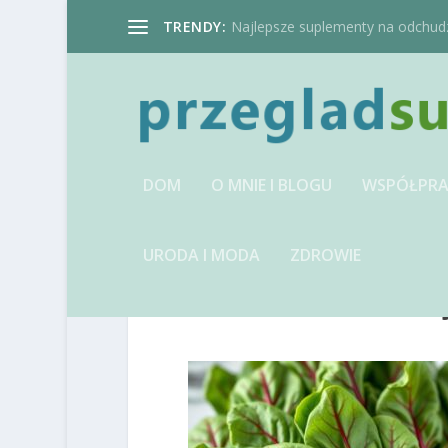
TRENDY:
Najlepsze suplementy na odchudzan
DOM
O MNIE I BLOGU
WSPÓŁPRA
URODA I MODA
ZDROWIE
IMAGE-1741240198.