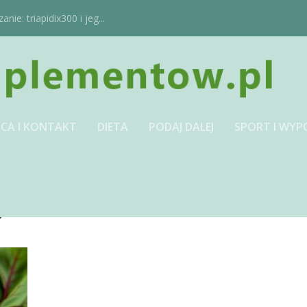
ie: triapidix300 i jeg...
CA I KONTAKT
DIETA
PODAJ DALEJ
SPORT I WYP
JPG