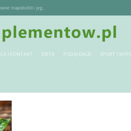
ie: triapidix300 i jeg...
CA I KONTAKT
DIETA
PODAJ DALEJ
SPORT I WYP
JPG