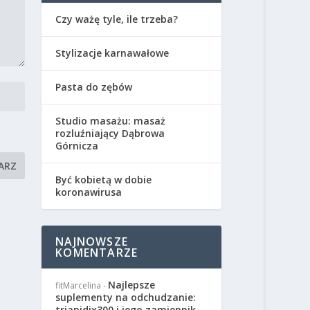
Czy ważę tyle, ile trzeba?
Stylizacje karnawałowe
Pasta do zębów
Studio masażu: masaż
rozluźniający Dąbrowa
Górnicza
Być kobietą w dobie
koronawirusa
NAJNOWSZE
KOMENTARZE
Najlepsze
fitMarcelina
-
suplementy na odchudzanie:
triapidix300 i jego zamiennik