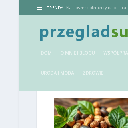
TRENDY:
Najlepsze suplementy na odchudzan
DOM
O MNIE I BLOGU
WSPÓŁPRA
URODA I MODA
ZDROWIE
IMAGE-1741250801.