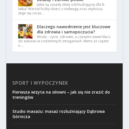
Jakie są zasady diety odchudzającej dla 8-
latka? Wzrost liczby dzieci z nadwagą oraz otyłością
staje się coraz …
Dlaczego nawodnienie jest kluczowe
dla zdrowia i samopoczucia?
Woda – życie, zdrowie, a czasami nawet klucz
do sukcesu w codziennych zmaganiach. Mimo że często
o …
SPORT I WYPOCZYNEK
Pierwsza wizyta na siłowni – jak się nie zrazić do
treningów
Studio masażu: masaż rozluźniający Dąbrowa
Górnicza