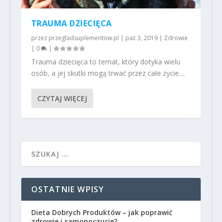
TRAUMA DZIECIĘCA
przez
przegladsuplementow.pl
|
paź 3, 2019
|
Zdrowie
|
0
|
Trauma dziecięca to temat, który dotyka wielu
osób, a jej skutki mogą trwać przez całe życie....
CZYTAJ WIĘCEJ
OSTATNIE WPISY
Dieta Dobrych Produktów – jak poprawić
zdrowie i samopoczucie?