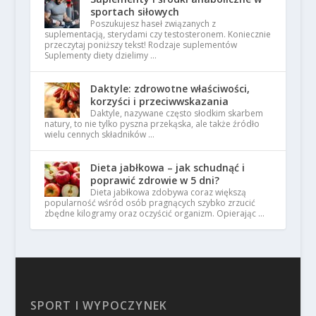
sportach siłowych
Poszukujesz haseł związanych z
suplementacją, sterydami czy testosteronem. Koniecznie
przeczytaj poniższy tekst! Rodzaje suplementów
Suplementy diety dzielimy …
Daktyle: zdrowotne właściwości,
korzyści i przeciwwskazania
Daktyle, nazywane często słodkim skarbem
natury, to nie tylko pyszna przekąska, ale także źródło
wielu cennych składników …
Dieta jabłkowa – jak schudnąć i
poprawić zdrowie w 5 dni?
Dieta jabłkowa zdobywa coraz większą
popularność wśród osób pragnących szybko zrzucić
zbędne kilogramy oraz oczyścić organizm. Opierając …
SPORT I WYPOCZYNEK