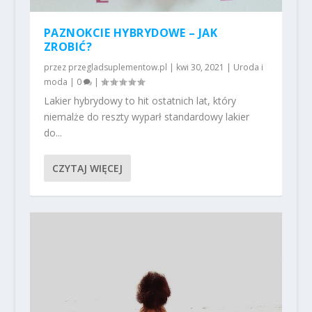
PAZNOKCIE HYBRYDOWE – JAK
ZROBIĆ?
przez
przegladsuplementow.pl
|
kwi 30, 2021
|
Uroda i
moda
|
0
|
Lakier hybrydowy to hit ostatnich lat, który
niemalże do reszty wyparł standardowy lakier
do...
CZYTAJ WIĘCEJ