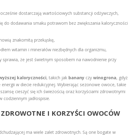
ednocześnie dostarczają wartościowych substancji odżywczych,
się do dodawania smaku potrawom bez zwiększania kaloryczności
anowią znakomitą przekąskę,
ródłem witamin i minerałów niezbędnych dla organizmu,
 sprawia, że jest świetnym sposobem na nawodnienie przy
yższej kaloryczności
, takich jak
banany
czy
winogrona
, gdyż
energii w diecie redukcyjnej. Wybierając sezonowe owoce, takie
szansę cieszyć się ich świeżością oraz korzyściami zdrowotnymi
w codziennym jadłospisie.
CI ZDROWOTNE I KORZYŚCI OWOCÓW
odchudzającej ma wiele zalet zdrowotnych. Są one bogate w