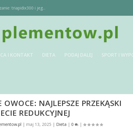
ie: triapidix300 i jeg...
CA I KONTAKT
DIETA
PODAJ DALEJ
SPORT I WYP
 OWOCE: NAJLEPSZE PRZEKĄSKI
IECIE REDUKCYJNEJ
lementow.pl
|
maj 13, 2025
|
Dieta
|
0
|