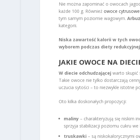
Nie można zapominać o owocach jagodow
każde 100 g. Również
owoce cytrusowe
tym samym poziomie wagowym.
Arbuz
kategorii.
Niska zawartość kalorii w tych ow
wyborem podczas diety redukcyjnej
JAKIE OWOCE NA DIEC
W diecie odchudzającej
warto skupić 
Takie owoce nie tylko dostarczają cen
uczucia sytości – to niezwykle istotne p
Oto kilka doskonałych propozycji:
maliny
– charakteryzują się niskim i
sprzyja stabilizacji poziomu cukru we 
truskawki
– są niskokalorycznymi o