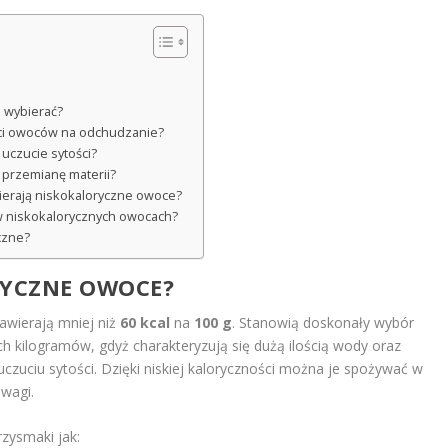
o wybierać?
yści owoców na odchudzanie?
uczucie sytości?
 przemianę materii?
awierają niskokaloryczne owoce?
e w niskokalorycznych owocach?
czne?
RYCZNE OWOCE?
zawierają mniej niż
60 kcal
na
100 g
. Stanowią doskonały wybór
h kilogramów, gdyż charakteryzują się dużą ilością wody oraz
uczuciu sytości. Dzięki niskiej kaloryczności można je spożywać w
 wagi.
zysmaki jak: