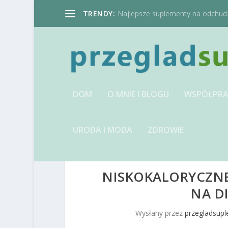
TRENDY:
Najlepsze suplementy na odchudzan
DOM
O MNIE I BLOGU
WSPÓŁPRA
URODA I MODA
ZDROWIE
NISKOKALORYCZNE
NA D
Wysłany przez
przegladsup