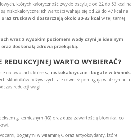
ych, których kaloryczność zwykle oscyluje od 22 do 53 kcal na
są niskokaloryczne; ich wartości wahają się od 28 do 47 kcal na
 oraz truskawki dostarczają około 30-33 kcal
w tej samej
ocach wraz z wysokim poziomem wody czyni je idealnym
 oraz doskonałą zdrową przekąską.
IE REDUKCYJNEJ WARTO WYBIERAĆ?
się na owocach, które są
niskokaloryczne
i
bogate w błonnik
.
nych składników odżywczych, ale również pomagają w utrzymaniu
odczas redukcji wagi.
ndeksem glikemicznym (IG) oraz dużą zawartością błonnika, co
krwi,
wocami, bogatymi w witaminę C oraz antyoksydanty, które