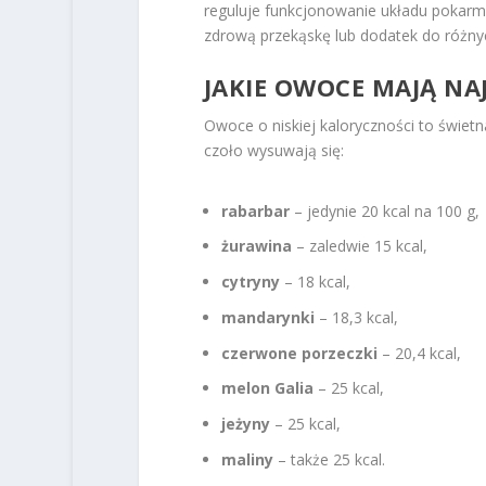
reguluje funkcjonowanie układu pokarm
zdrową przekąskę lub dodatek do różny
JAKIE OWOCE MAJĄ NAJ
Owoce o niskiej kaloryczności to świetn
czoło wysuwają się:
rabarbar
– jedynie 20 kcal na 100 g,
żurawina
– zaledwie 15 kcal,
cytryny
– 18 kcal,
mandarynki
– 18,3 kcal,
czerwone porzeczki
– 20,4 kcal,
melon Galia
– 25 kcal,
jeżyny
– 25 kcal,
maliny
– także 25 kcal.