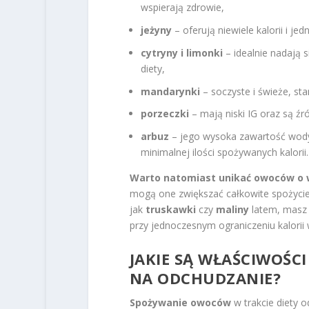
wspierają zdrowie,
jeżyny
– oferują niewiele kalorii i j
cytryny i limonki
– idealnie nadają 
diety,
mandarynki
– soczyste i świeże, st
porzeczki
– mają niski IG oraz są ź
arbuz
– jego wysoka zawartość wody
minimalnej ilości spożywanych kalorii.
Warto natomiast unikać owoców o w
mogą one zwiększać całkowite spożycie 
jak
truskawki
czy
maliny
latem, masz 
przy jednoczesnym ograniczeniu kalorii 
JAKIE SĄ WŁAŚCIWOŚ
NA ODCHUDZANIE?
Spożywanie owoców
w trakcie diety 