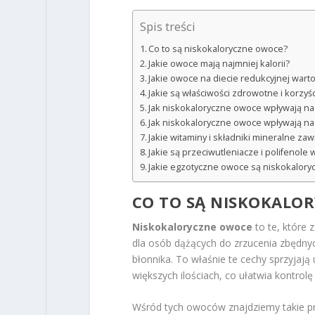
Spis treści
Co to są niskokaloryczne owoce?
Jakie owoce mają najmniej kalorii?
Jakie owoce na diecie redukcyjnej wart
Jakie są właściwości zdrowotne i korz
Jak niskokaloryczne owoce wpływają na 
Jak niskokaloryczne owoce wpływają na
Jakie witaminy i składniki mineralne z
Jakie są przeciwutleniacze i polifenol
Jakie egzotyczne owoce są niskokalory
CO TO SĄ NISKOKALO
Niskokaloryczne owoce
to te, które 
dla osób dążących do zrzucenia zbędnyc
błonnika. To właśnie te cechy sprzyjają 
większych ilościach, co ułatwia kontrolę
Wśród tych owoców znajdziemy takie pr