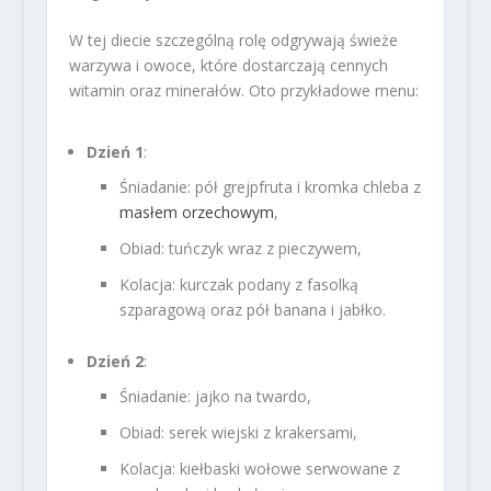
W tej diecie szczególną rolę odgrywają świeże
warzywa i owoce, które dostarczają cennych
witamin oraz minerałów. Oto przykładowe menu:
Dzień 1
:
Śniadanie: pół grejpfruta i kromka chleba z
masłem orzechowym
,
Obiad: tuńczyk wraz z pieczywem,
Kolacja: kurczak podany z fasolką
szparagową oraz pół banana i jabłko.
Dzień 2
:
Śniadanie: jajko na twardo,
Obiad: serek wiejski z krakersami,
Kolacja: kiełbaski wołowe serwowane z