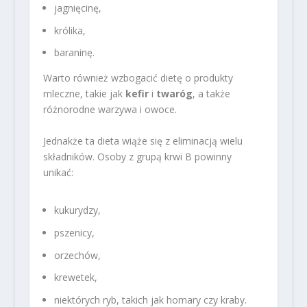
jagnięcinę,
królika,
baraninę.
Warto również wzbogacić dietę o produkty
mleczne, takie jak
kefir
i
twaróg
, a także
różnorodne warzywa i owoce.
Jednakże ta dieta wiąże się z eliminacją wielu
składników. Osoby z grupą krwi B powinny
unikać:
kukurydzy,
pszenicy,
orzechów,
krewetek,
niektórych ryb, takich jak homary czy kraby.