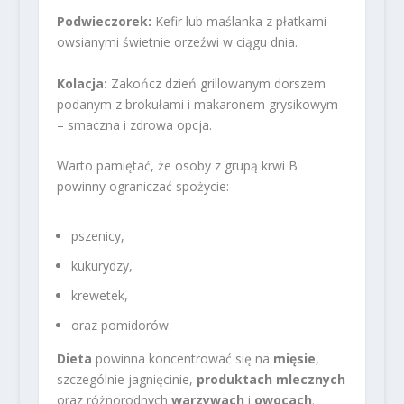
Podwieczorek:
Kefir lub maślanka z płatkami
owsianymi świetnie orzeźwi w ciągu dnia.
Kolacja:
Zakończ dzień grillowanym dorszem
podanym z brokułami i makaronem grysikowym
– smaczna i zdrowa opcja.
Warto pamiętać, że osoby z grupą krwi B
powinny ograniczać spożycie:
pszenicy,
kukurydzy,
krewetek,
oraz pomidorów.
Dieta
powinna koncentrować się na
mięsie
,
szczególnie jagnięcinie,
produktach mlecznych
oraz różnorodnych
warzywach
i
owocach
.