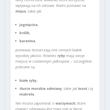
wpływają na ich zdrowie. Warto postawić na
mięso
, takie jak:
jagnięcina
,
królik
,
baranina
,
ponieważ dostarczają one cennych białek
wysokiej jakości. Również
ryby
mają swoje
miejsce w codziennym jadłospisie – szczególnie
polecane są:
białe ryby
,
tłuste morskie odmiany
, takie jak
łosoś
czy
makrela
.
Nie można zapominać o
warzywach
, które
również odgrywają kluczową rolę w diecie.