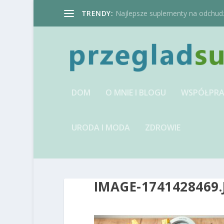
TRENDY:
Najlepsze suplementy na odchudzan
DOM
O MNIE I BLOGU
WSPÓŁPRA
URODA I MODA
ZDROWIE
IMAGE-1741428469.