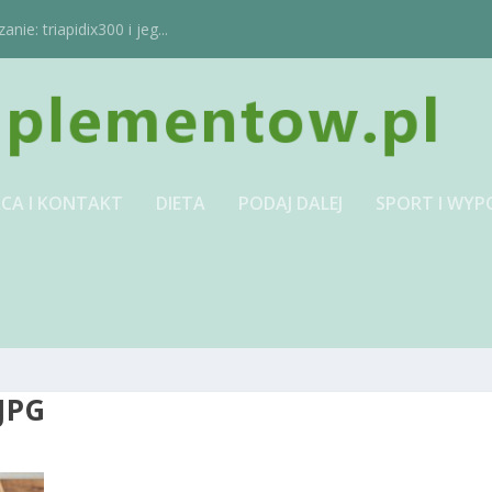
ie: triapidix300 i jeg...
CA I KONTAKT
DIETA
PODAJ DALEJ
SPORT I WYP
JPG