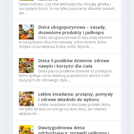
Sałata lodowa, z jej charakterystyczną okrągłą główką i
soczystymi liśćmi, to nie tylko popularny składnik sałatek,
ale …
Dieta ubogopurynowa – zasady,
dozwolone produkty i jadłospis
Dieta ubogopurynowa to kluczowy element
w zarządzaniu dną moczanową, schorzeniem, które
dotyka coraz większą liczbę osób. Wysoki …
Dieta 5 posiłków dziennie: zdrowe
nawyki i korzyści dla ciała
Dieta pięciu posiłków dziennie to podejście,
które zyskuje coraz większą popularność wśród osób
dążących do zdrowego stylu …
Lekkie śniadania: przepisy, pomysły
i zdrowe składniki do wyboru
Lekkie śniadanie to kluczowy posiłek, który
nie tylko dostarcza energii na start dnia, ale również
wpływa na …
Dwutygodniowa dieta
odchudzająca: sprawdź jadłospis i