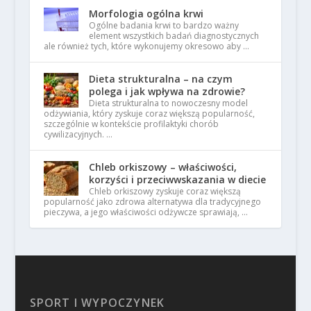
Morfologia ogólna krwi
Ogólne badania krwi to bardzo ważny
element wszystkich badań diagnostycznych
ale również tych, które wykonujemy okresowo aby …
Dieta strukturalna – na czym
polega i jak wpływa na zdrowie?
Dieta strukturalna to nowoczesny model
odżywiania, który zyskuje coraz większą popularność,
szczególnie w kontekście profilaktyki chorób
cywilizacyjnych. …
Chleb orkiszowy – właściwości,
korzyści i przeciwwskazania w diecie
Chleb orkiszowy zyskuje coraz większą
popularność jako zdrowa alternatywa dla tradycyjnego
pieczywa, a jego właściwości odżywcze sprawiają, …
SPORT I WYPOCZYNEK