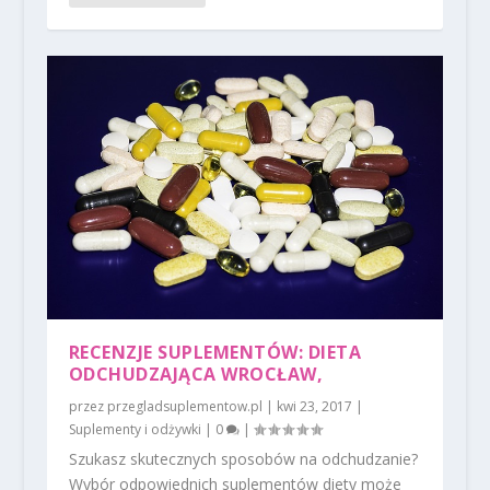
RECENZJE SUPLEMENTÓW: DIETA
ODCHUDZAJĄCA WROCŁAW,
przez
przegladsuplementow.pl
|
kwi 23, 2017
|
Suplementy i odżywki
|
0
|
Szukasz skutecznych sposobów na odchudzanie?
Wybór odpowiednich suplementów diety może