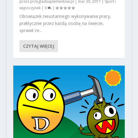
przez
przegladsuplementow.pl
|
mar 30, 2017
|
Sport i
wypoczynek
|
0
|
Obowiązek nieustannego wykonywania pracy,
praktycznie przez każdą osobę na świecie,
sprawił że...
CZYTAJ WIĘCEJ