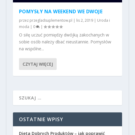
POMYSŁY NA WEEKEND WE DWOJE
przez
przegladsuplementow.pl
|
lis 2, 2019
|
Uroda i
moda
|
0
|
O siłę uczuć pomiędzy dwójką zakochanych w
sobie osób należy dbać nieustannie. Pomysłów
na wspólne...
CZYTAJ WIĘCEJ
OSTATNIE WPISY
Dieta Dobrych Produktów – jak poprawić