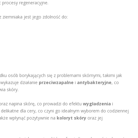
c procesy regeneracyjne.
 ziemniaka jest jego zdolność do:
dku osób borykających się z problemami skórnymi, takimi jak
wykazuje działanie
przeciwzapalne
i
antybakteryjne
, co
ia skóry.
oraz napina skórę, co prowadzi do efektu
wygładzenia
i
są delikatne dla cery, co czyni go idealnym wyborem do codziennej
także wpłynąć pozytywnie na
koloryt skóry
oraz jej