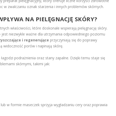
 preparat pielęgnacyjny, który oferuje liczne korzyści zdrowotne
 w zwalczaniu oznak starzenia i innych problemów skórnych.
 WPŁYWA NA PIELĘGNACJĘ SKÓRY?
tnych właściwości, które doskonale wspierają pielęgnację skóry.
co jest niezwykle ważne dla utrzymania odpowiedniego poziomu
zyszczające i regenerujące
przyczyniają się do poprawy
ją widoczność porów i napinają skórę.
agodzi podrażnienia oraz stany zapalne. Dzięki temu staje się
blemami skórnymi, takimi jak:
 lub w formie maseczek sprzyja wygładzaniu cery oraz poprawia