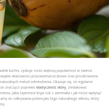
adnik kuchni, zyskuje coraz większą popularność w świecie
niezwykłe właściwości przeciwzmarszczkowe oraz prozdrowotne
naturalnych metod odmłodzenia. Okazuje się, że regularne
oże znacząco poprawić
elastyczność skóry
, zredukować
nienia. Jakie tajemnice kryje sok z ziemniaka i jak może wpłynąć
amy do odkrywania potencjału tego naturalnego eliksiru, który
rę.