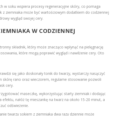
ch w soku wspiera procesy regeneracyjne skóry, co pomaga
sok z ziemniaka może być wartościowym dodatkiem do codziennej
drowy wygląd swojej cery.
ZIEMNIAKA W CODZIENNEJ
tronny składnik, który może znacząco wpłynąć na pielęgnację
stosowania, które mogą poprawić wygląd i nawilżenie cery. Oto
prawdzi się jako doskonały tonik do twarzy, wystarczy nasączyć
nim skórę rano oraz wieczorem, regularne stosowanie pozwoli
sk cery.
rzygotować maseczkę, wykorzystując starty ziemniak i dodając
a efektu, nałóż tę mieszankę na twarz na około 15-20 minut, a
czuć odświeżenie.
anie twarzy sokiem z ziemniaka dwa razy dziennie może