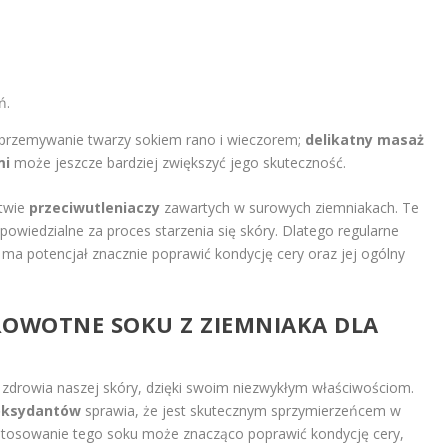
ń.
 przemywanie twarzy sokiem rano i wieczorem;
delikatny masaż
mi
może jeszcze bardziej zwiększyć jego skuteczność.
twie
przeciwutleniaczy
zawartych w surowych ziemniakach. Te
dpowiedzialne za proces starzenia się skóry. Dlatego regularne
ma potencjał znacznie poprawić kondycję cery oraz jej ogólny
DROWOTNE SOKU Z ZIEMNIAKA DLA
 zdrowia naszej skóry, dzięki swoim niezwykłym właściwościom.
oksydantów
sprawia, że jest skutecznym sprzymierzeńcem w
 stosowanie tego soku może znacząco poprawić kondycję cery,