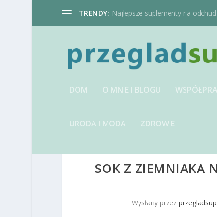
TRENDY:
Najlepsze suplementy na odchudzan
DOM
O MNIE I BLOGU
WSPÓŁPRA
URODA I MODA
ZDROWIE
SOK Z ZIEMNIAKA N
Wysłany przez
przegladsup