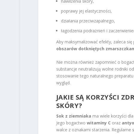
nawilżenia skóry,
poprawy jej elastyczności,
działania przeciwzapalnego,
łagodzenia podrażnień i zaczerwienie
Aby maksymalizować efekty, zaleca się
obszarów dotkniętych zmarszczka
Nie można również zapomnieć o bogac
substancje neutralizują wolne rodniki o
stosowanie tego naturalnego preparatu 
wygląd.
JAKIE SĄ KORZYŚCI Z
SKÓRY?
Sok z ziemniaka
ma wiele korzyści dla
Jego bogactwo
witaminy C
oraz
anty
walce z oznakami starzenia. Regularne