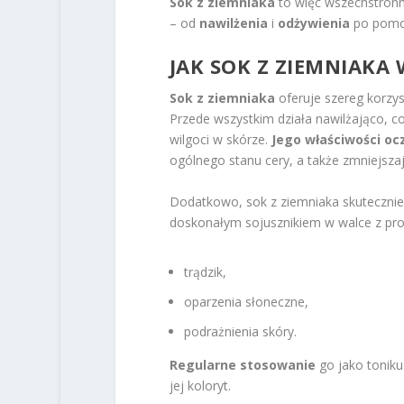
Sok z ziemniaka
to więc wszechstronny
– od
nawilżenia
i
odżywienia
po pomoc
JAK SOK Z ZIEMNIAKA
Sok z ziemniaka
oferuje szereg korzys
Przede wszystkim działa nawilżająco, 
wilgoci w skórze.
Jego właściwości oc
ogólnego stanu cery, a także zmniejsza
Dodatkowo, sok z ziemniaka skutecznie ł
doskonałym sojusznikiem w walce z pro
trądzik,
oparzenia słoneczne,
podrażnienia skóry.
Regularne stosowanie
go jako toniku
jej koloryt.