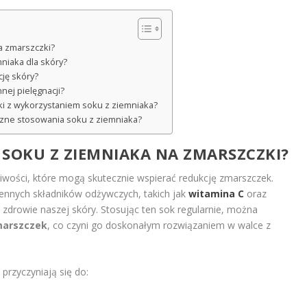
na zmarszczki?
mniaka dla skóry?
cję skóry?
nej pielęgnacji?
i z wykorzystaniem soku z ziemniaka?
oczne stosowania soku z ziemniaka?
I SOKU Z ZIEMNIAKA NA ZMARSZCZKI?
iwości, które mogą skutecznie wspierać redukcję zmarszczek.
 cennych składników odżywczych, takich jak
witamina C
oraz
a zdrowie naszej skóry. Stosując ten sok regularnie, można
marszczek
, co czyni go doskonałym rozwiązaniem w walce z
przyczyniają się do: