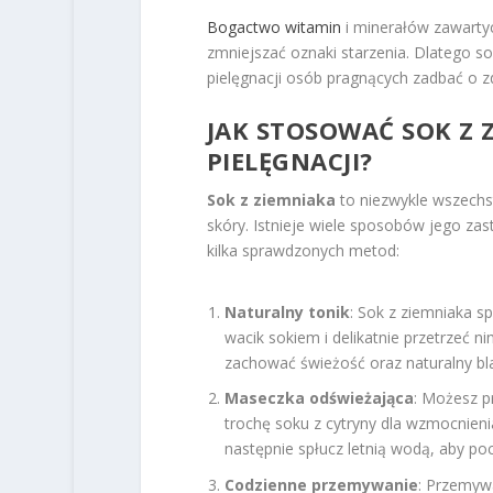
Bogactwo witamin
i minerałów zawarty
zmniejszać oznaki starzenia. Dlatego 
pielęgnacji osób pragnących zadbać o z
JAK STOSOWAĆ SOK Z 
PIELĘGNACJI?
Sok z ziemniaka
to niezwykle wszechs
skóry. Istnieje wiele sposobów jego za
kilka sprawdzonych metod:
Naturalny tonik
: Sok z ziemniaka s
wacik sokiem i delikatnie przetrzeć 
zachować świeżość oraz naturalny bla
Maseczka odświeżająca
: Możesz p
trochę soku z cytryny dla wzmocnieni
następnie spłucz letnią wodą, aby po
Codzienne przemywanie
: Przemyw