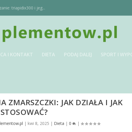
ie: triapidix300 i jeg...
CA I KONTAKT
DIETA
PODAJ DALEJ
SPORT I WYP
A ZMARSZCZKI: JAK DZIAŁA I JAK
STOSOWAĆ?
lementow.pl
|
kwi 8, 2025
|
Dieta
|
0
|