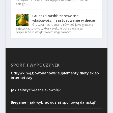
narządu bezpośrednio wpływa na funkcjonowanie
całego …
Gruszka nashi: zdrowotne
właściwości i zastosowanie w diecie
Gruszka nashi, znana również jako gruszka
azjatycka, to owoc, który zyskuje coraz większą
popularność dzięki swoim wyjątkowym …
SPORT I WYPOCZYNEK
Odżywki węglowodanowe: suplementy diety sklep
internetowy
Jak założyć własną siłownię?
Bieganie – jak wybrać odzież sportową damską?