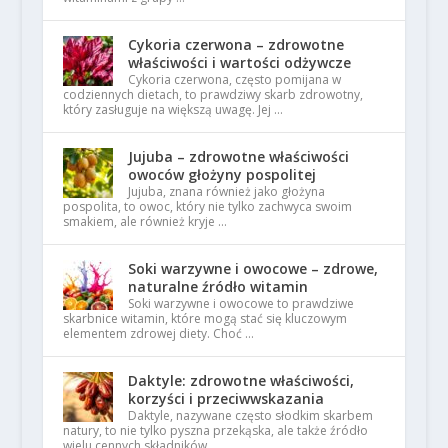
Cykoria czerwona – zdrowotne
właściwości i wartości odżywcze
Cykoria czerwona, często pomijana w
codziennych dietach, to prawdziwy skarb zdrowotny,
który zasługuje na większą uwagę. Jej …
Jujuba – zdrowotne właściwości
owoców głożyny pospolitej
Jujuba, znana również jako głożyna
pospolita, to owoc, który nie tylko zachwyca swoim
smakiem, ale również kryje …
Soki warzywne i owocowe – zdrowe,
naturalne źródło witamin
Soki warzywne i owocowe to prawdziwe
skarbnice witamin, które mogą stać się kluczowym
elementem zdrowej diety. Choć …
Daktyle: zdrowotne właściwości,
korzyści i przeciwwskazania
Daktyle, nazywane często słodkim skarbem
natury, to nie tylko pyszna przekąska, ale także źródło
wielu cennych składników …