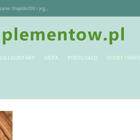
ie: triapidix300 i jeg...
CA I KONTAKT
DIETA
PODAJ DALEJ
SPORT I WYP
JPG