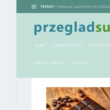
TRENDY:
Najlepsze suplementy na odchudzan
DOM
O MNIE I BLOGU
WSPÓŁPRA
URODA I MODA
ZDROWIE
IMAGE-1741320067.