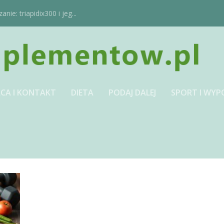
ie: triapidix300 i jeg...
CA I KONTAKT
DIETA
PODAJ DALEJ
SPORT I WYP
JPG