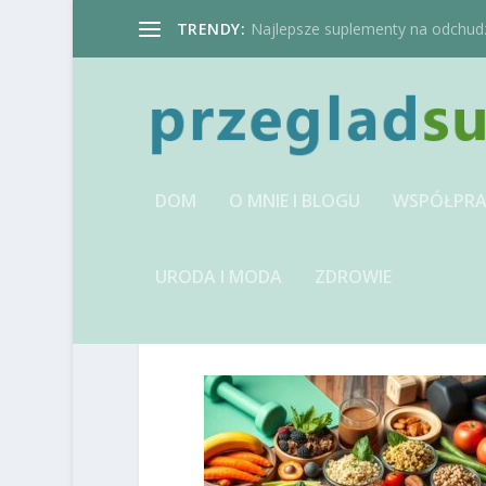
TRENDY:
Najlepsze suplementy na odchudzan
DOM
O MNIE I BLOGU
WSPÓŁPRA
URODA I MODA
ZDROWIE
IMAGE-1741310097.