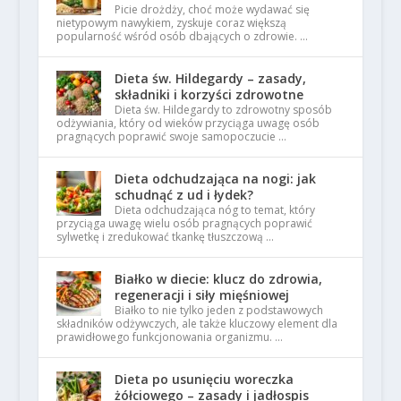
Picie drożdży, choć może wydawać się
nietypowym nawykiem, zyskuje coraz większą
popularność wśród osób dbających o zdrowie. …
Dieta św. Hildegardy – zasady,
składniki i korzyści zdrowotne
Dieta św. Hildegardy to zdrowotny sposób
odżywiania, który od wieków przyciąga uwagę osób
pragnących poprawić swoje samopoczucie …
Dieta odchudzająca na nogi: jak
schudnąć z ud i łydek?
Dieta odchudzająca nóg to temat, który
przyciąga uwagę wielu osób pragnących poprawić
sylwetkę i zredukować tkankę tłuszczową …
Białko w diecie: klucz do zdrowia,
regeneracji i siły mięśniowej
Białko to nie tylko jeden z podstawowych
składników odżywczych, ale także kluczowy element dla
prawidłowego funkcjonowania organizmu. …
Dieta po usunięciu woreczka
żółciowego – zasady i jadłospis