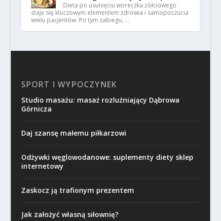
Dieta po usunięciu woreczka żółciowego
staje się kluczowym elementem zdrowia i samopoczucia
wielu pacjentów. Po tym zabiegu, …
SPORT I WYPOCZYNEK
Studio masażu: masaż rozluźniający Dąbrowa
Górnicza
Daj szansę małemu piłkarzowi
Odżywki węglowodanowe: suplementy diety sklep
internetowy
Zaskocz ją trafionym prezentem
Jak założyć własną siłownię?