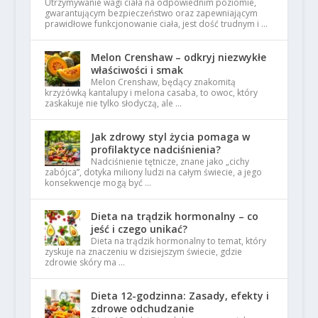
Utrzymywanie wagi ciała na odpowiednim poziomie,
gwarantującym bezpieczeństwo oraz zapewniającym
prawidłowe funkcjonowanie ciała, jest dość trudnym i …
Melon Crenshaw – odkryj niezwykłe
właściwości i smak
Melon Crenshaw, będący znakomitą
krzyżówką kantalupy i melona casaba, to owoc, który
zaskakuje nie tylko słodyczą, ale …
Jak zdrowy styl życia pomaga w
profilaktyce nadciśnienia?
Nadciśnienie tętnicze, znane jako „cichy
zabójca”, dotyka miliony ludzi na całym świecie, a jego
konsekwencje mogą być …
Dieta na trądzik hormonalny – co
jeść i czego unikać?
Dieta na trądzik hormonalny to temat, który
zyskuje na znaczeniu w dzisiejszym świecie, gdzie
zdrowie skóry ma …
Dieta 12-godzinna: Zasady, efekty i
zdrowe odchudzanie