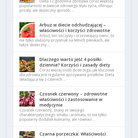
Dieta 12 godzinna zdobywa coraz większą
popularność w świecie zdrowego stylu życia, oferując
prosty, ale skuteczny sposób …
Arbuz w diecie odchudzającej –
właściwości i korzyści zdrowotne
Arbuz, ten soczysty i orzeźwiający owoc, to
nie tylko ulubiony przysmak na letnich piknikach, ale
także skuteczny …
Dlaczego warto jeść 4 posiłki
dziennie? Korzyści i zasady diety
Coraz więcej osób dostrzega, jak kluczowe
dla zdrowia jest regularne spożywanie posiłków. Dieta
składająca się z czterech …
Czosnek czerwony – zdrowotne
właściwości i zastosowanie w
medycynie
Czosnek czerwony, znany ze swojego
charakterystycznego smaku i aromatu, to nie tylko
popularny dodatek kulinarny, ale również …
Czarna porzeczka: Właściwości