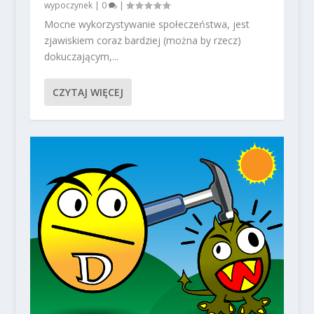
wypoczynek
|
0
|
Mocne wykorzystywanie społeczeństwa, jest
zjawiskiem coraz bardziej (można by rzecz)
dokuczającym,...
CZYTAJ WIĘCEJ