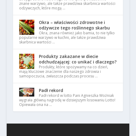
znane warzywo, ale także prawdziwa skarbnica wartości
odżywczych, które mogą …
Okra – właściwości zdrowotne i
odżywcze tego roślinnego skarbu
Okra, znana również jako bamia, to nie tylko
popularne warzywo w kuchni, ale także prawdziwa
skarbnica wartości …
Produkty zakazane w diecie
odchudzającej: co unikać i dlaczego?
Produkty, które spożywamy na co dzień,
mają kluczowe znaczenie dla naszego zdrowia i
samopoczucia, zwłaszcza podczas procesu …
Padł rekord
Padł rekord w lotto Pani Agnieszka Woźniak
wygrała główną nagrodę w dzisiejszym losowaniu Lotto!
Opiewała ona na …