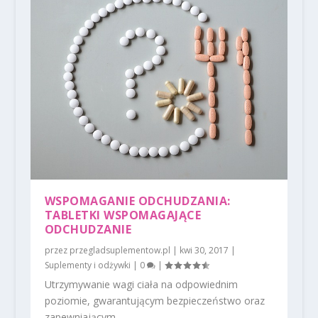
WSPOMAGANIE ODCHUDZANIA:
TABLETKI WSPOMAGAJĄCE
ODCHUDZANIE
przez
przegladsuplementow.pl
|
kwi 30, 2017
|
Suplementy i odżywki
|
0
|
Utrzymywanie wagi ciała na odpowiednim
poziomie, gwarantującym bezpieczeństwo oraz
zapewniającym...