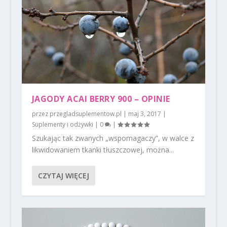
JAGODY ACAI BERRY 900 – OPINIE
przez
przegladsuplementow.pl
|
maj 3, 2017
|
Suplementy i odżywki
|
0
|
Szukając tak zwanych „wspomagaczy”, w walce z
likwidowaniem tkanki tłuszczowej, można...
CZYTAJ WIĘCEJ