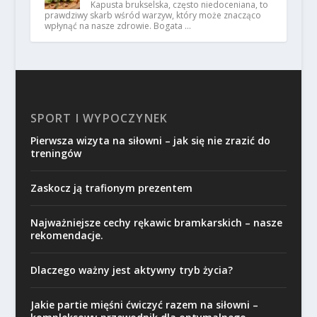
Kapusta brukselska, często niedoceniana, to
prawdziwy skarb wśród warzyw, który może znacząco
wpłynąć na nasze zdrowie. Bogata …
SPORT I WYPOCZYNEK
Pierwsza wizyta na siłowni – jak się nie zrazić do
treningów
Zaskocz ją trafionym prezentem
Najważniejsze cechy rękawic bramkarskich – nasze
rekomendacje.
Dlaczego ważny jest aktywny tryb życia?
Jakie partie mięśni ćwiczyć razem na siłowni –