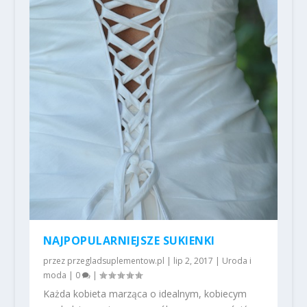
NAJPOPULARNIEJSZE SUKIENKI
przez
przegladsuplementow.pl
|
lip 2, 2017
|
Uroda i
moda
|
0
|
Każda kobieta marząca o idealnym, kobiecym