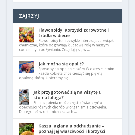
ZAJRZYJ
Flawonoidy: Korzyści zdrowotne i
źródła w diecie
Flawonoidy to niezwykle interesujące związki
chemiczne, które odgrywają kluczową rolę w naszym
codziennym odżywianiu. Znajdują się w …
Jak można się opalić?
Sposoby na opalanie skóry W okresie letnim
każda kobieta chce cieszyć się piękną
opaloną skórą. Ubieramy się …
Jak przygotować się na wizytę u
stomatologa?
Stan uzębienia może często świadczyć o
obecności różnych chorób w organizmie człowieka.
Dlatego też w ostatnich czasach …
Kasza jaglana a odchudzanie –
poznaj jej właściwości i korzyści