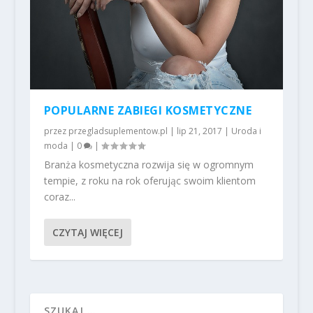
POPULARNE ZABIEGI KOSMETYCZNE
przez
przegladsuplementow.pl
|
lip 21, 2017
|
Uroda i
moda
|
0
|
Branża kosmetyczna rozwija się w ogromnym
tempie, z roku na rok oferując swoim klientom
coraz...
CZYTAJ WIĘCEJ