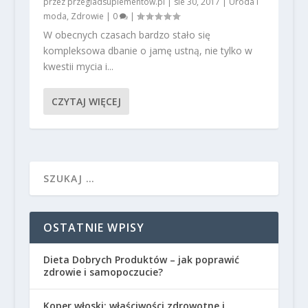
przez
przegladsuplementow.pl
|
sie 30, 2017
|
Uroda i
moda
,
Zdrowie
|
0
|
W obecnych czasach bardzo stało się
kompleksowa dbanie o jamę ustną, nie tylko w
kwestii mycia i...
CZYTAJ WIĘCEJ
OSTATNIE WPISY
Dieta Dobrych Produktów – jak poprawić
zdrowie i samopoczucie?
Koper włoski: właściwości zdrowotne i