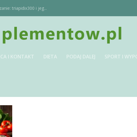
ie: triapidix300 i jeg...
CA I KONTAKT
DIETA
PODAJ DALEJ
SPORT I WYP
JPG