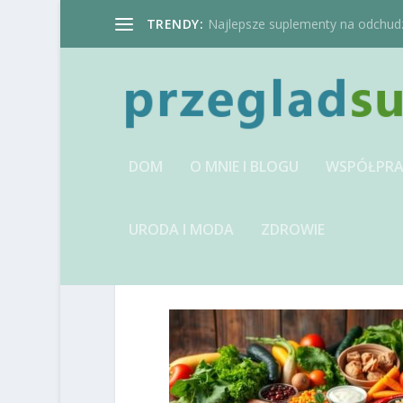
TRENDY:
Najlepsze suplementy na odchudzan
DOM
O MNIE I BLOGU
WSPÓŁPRA
URODA I MODA
ZDROWIE
IMAGE-1741358200.