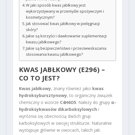
W jaki sposób kwas jabłkowy jest
wykorzystywany w przemyśle spożywczym i
kosmetycznym?
Jak stosować kwas jabłkowy w pielęgnacji
skóry?
Jakie są korzyści i dawkowanie suplementacji
kwasu jabłkowego?
Jakie są bezpieczeństwo i przeciwwskazania
stosowania kwasu jabłkowego?
KWAS JABŁKOWY (E296) –
CO TO JEST?
Kwas jabłkowy
, znany również jako
kwas
hydroksybursztynowy
, to organiczny związek
chemiczny o wzorze
C4H6O5
. Należy do grupy
α-
hydroksykwasów dikarboksylowych
i
wyróżnia się obecnością dwóch grup
karboksylowych w swojej strukturze. Naturalnie
występuje głównie w owocach, takich jak: