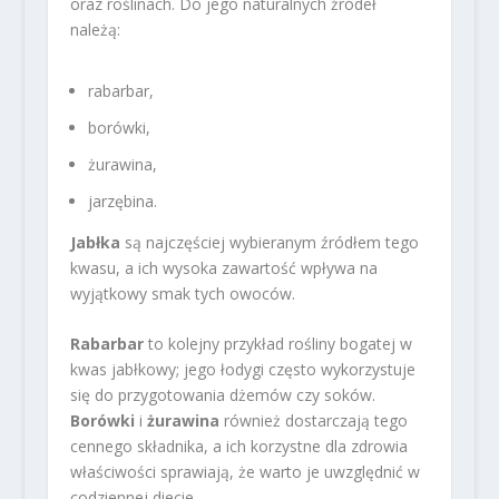
oraz roślinach. Do jego naturalnych źródeł
należą:
rabarbar,
borówki,
żurawina,
jarzębina.
Jabłka
są najczęściej wybieranym źródłem tego
kwasu, a ich wysoka zawartość wpływa na
wyjątkowy smak tych owoców.
Rabarbar
to kolejny przykład rośliny bogatej w
kwas jabłkowy; jego łodygi często wykorzystuje
się do przygotowania dżemów czy soków.
Borówki
i
żurawina
również dostarczają tego
cennego składnika, a ich korzystne dla zdrowia
właściwości sprawiają, że warto je uwzględnić w
codziennej diecie.