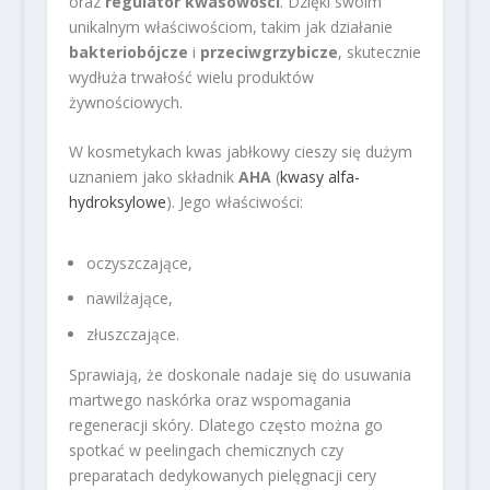
oraz
regulator kwasowości
. Dzięki swoim
unikalnym właściwościom, takim jak działanie
bakteriobójcze
i
przeciwgrzybicze
, skutecznie
wydłuża trwałość wielu produktów
żywnościowych.
W kosmetykach kwas jabłkowy cieszy się dużym
uznaniem jako składnik
AHA
(
kwasy alfa-
hydroksylowe
). Jego właściwości:
oczyszczające,
nawilżające,
złuszczające.
Sprawiają, że doskonale nadaje się do usuwania
martwego naskórka oraz wspomagania
regeneracji skóry. Dlatego często można go
spotkać w peelingach chemicznych czy
preparatach dedykowanych pielęgnacji cery